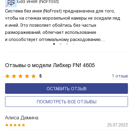
Без инея (NoFrost)
по охладительному контуру по принципу насоса. Чем
Система без инея (NoFrost) предназначена для того,
лучше работает «мотор» прибора, тем качественнее
чтобы на стенках морозильной камеры не оседали лед
и быстрее происходит охлаждение, затрачивается
и иней. Это позволяет обойтись без частых
меньше электроэнергии.
размораживаний, облегчает использование
и способствует оптимальному расходованию
электроэнергии, которая не тратится на поддержание
ледяной «шубы» на охлаждающих элементах. Технология
основана на циркуляции холодного воздуха внутри
Отзывы о модели Либхер FNf 4605
камеры.
5
1 отзыв
ОСТАВИТЬ ОТЗЫВ
ПОСМОТРЕТЬ ВСЕ ОТЗЫВЫ
Алиса Демина
25.07.2022