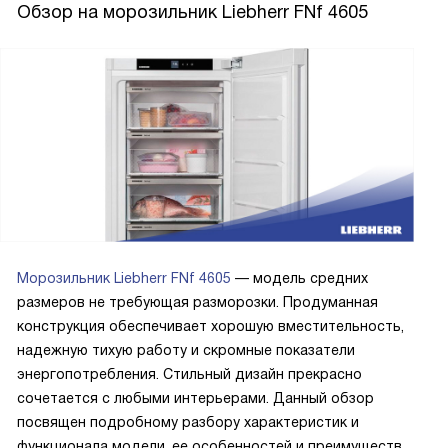
Германии. Расход электричества невысокий, так что
Обзор на морозильник Liebherr FNf 4605
техника еще и экономная. Есть возможность
контролировать температуру во время отключения
электроэнергии. Это случается, не скажу, что часто, но
все же. Не надо беспокоиться, что при загрузке большого
количества продуктов они не успеют заморозиться и
своим теплом испортят то, что уже находится в камере.
Перед покупкой мы заранее включаем режим суперфрост,
и он максимально быстро охлаждает все. Отключается он
сам, через 65 часов, это можно и не контролировать, не
беспокоиться об этом. Еще мы пользуемся режимом
вечеринки. Перед приходом гостей много блюд требуется
Морозильник Liebherr FNf 4605
— модель средних
охладить, вот мы его и включаем. И опять же можно не
размеров не требующая разморозки. Продуманная
волноваться, он автоматически отключится через
конструкция обеспечивает хорошую вместительность,
некоторое время. Настраивать морозильник легко, для
надежную тихую работу и скромные показатели
этого тут есть сенсорный дисплей, все видно и понятно.
энергопотребления. Стильный дизайн прекрасно
Конечно, при таких объемах хочется, чтобы была
сочетается с любыми интерьерами. Данный обзор
возможность хранить и какие-то крупногабаритные
посвящен подробному разбору характеристик и
продукты. И в этой модели такое осуществимо,
функционала модели, ее особенностей и преимуществ.