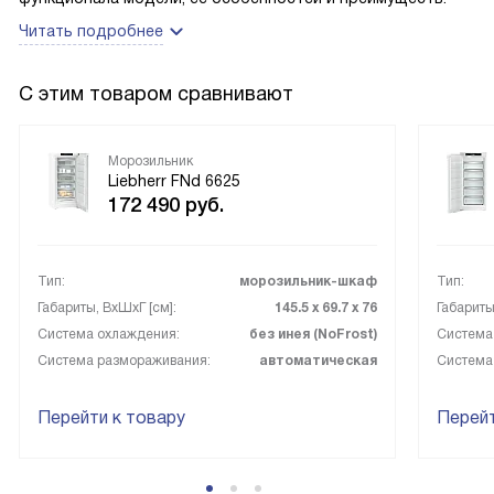
выдвижные ящики и полки помогут. Мы, например, время
Читать подробнее
от времени покупаем большую индейку, и она помещается
вся.
С этим товаром сравнивают
Морозильник
Liebherr FNd 6625
172 490
руб.
Тип:
морозильник-шкаф
Тип:
Габариты, ВxШxГ [см]:
145.5 х 69.7 х 76
Габариты
Система охлаждения:
без инея (NoFrost)
Система
Система размораживания:
автоматическая
Система
Перейти к товару
Перейт