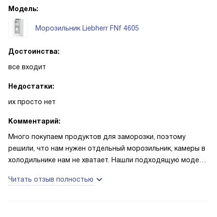
Модель:
Морозильник Liebherr FNf 4605
Достоинства:
все входит
Недостатки:
их просто нет
Комментарий:
Много покупаем продуктов для заморозки, поэтому
решили, что нам нужен отдельный морозильник, камеры в
холодильнике нам не хватает. Нашли подходящую модель
и можем ее рекомендовать всем. Во-первых, конечно, она
Читать отзыв полностью
большая, и у нас теперь все входит, а то уже начали
просить соседей подержать у них, неудобно. Во-вторых,
она надежная. Это же немецкое качество, все сделано в