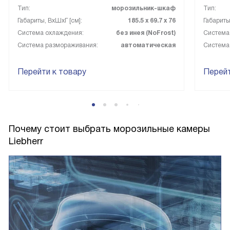
Тип:
морозильник-шкаф
Тип:
Габариты, ВxШxГ [см]:
185.5 х 69.7 х 76
Габариты
Система охлаждения:
без инея (NoFrost)
Система
Система размораживания:
автоматическая
Система
Перейти к товару
Перейт
Почему стоит выбрать морозильные камеры
Liebherr