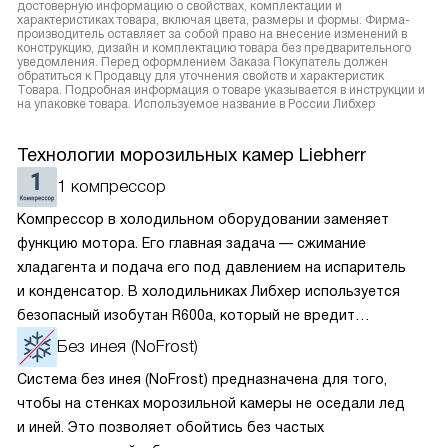
достоверную информацию о свойствах, комплектации и
характеристиках товара, включая цвета, размеры и формы. Фирма-
производитель оставляет за собой право на внесение изменений в
конструкцию, дизайн и комплектацию товара без предварительного
уведомления. Перед оформлением Заказа Покупатель должен
обратиться к Продавцу для уточнения свойств и характеристик
Товара. Подробная информация о товаре указывается в инструкции и
на упаковке товара. Используемое название в России Либхер
Технологии морозильных камер Liebherr
1 компрессор
Компрессор в холодильном оборудовании заменяет
функцию мотора. Его главная задача — сжимание
хладагента и подача его под давлением на испаритель
и конденсатор. В холодильниках Либхер используется
безопасный изобутан R600a, который не вредит
окружающей среде. Компрессор перегоняет его
Без инея (NoFrost)
по охладительному контуру по принципу насоса. Чем
Система без инея (NoFrost) предназначена для того,
лучше работает «мотор» прибора, тем качественнее
чтобы на стенках морозильной камеры не оседали лед
и быстрее происходит охлаждение, затрачивается
и иней. Это позволяет обойтись без частых
меньше электроэнергии.