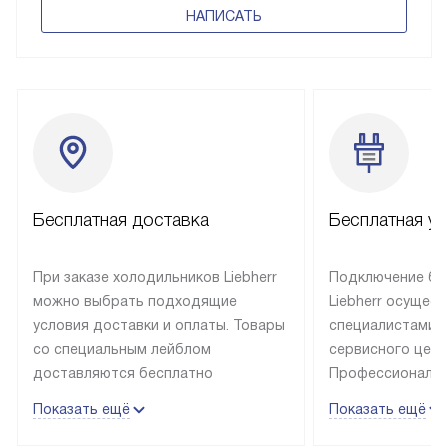
НАПИСАТЬ
Бесплатная доставка
Бесплатная ус
При заказе холодильников Liebherr
Подключение бы
можно выбрать подходящие
Liebherr осущес
условия доставки и оплаты. Товары
специалистами 
со специальным лейблом
сервисного цент
доставляются бесплатно
Профессиональн
в пределах Москвы и МКАД
гарантия долгой
Показать ещё
Показать ещё
до подъезда, выезд за МКАД
эксплуатации те
оплачивается дополнительно.
и Санкт-Петербу