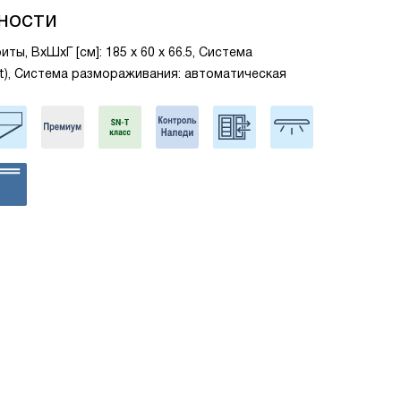
ности
ты, ВxШxГ [см]: 185 х 60 х 66.5, Система
st), Система размораживания: автоматическая