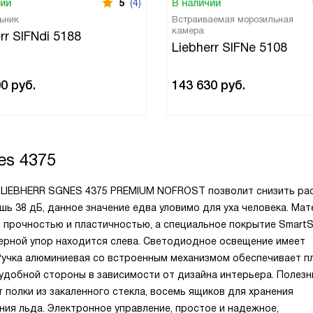
чии
5
(4)
В наличии
ьник
Встраиваемая морозильная
камера
rr SIFNdi 5188
Liebherr SIFNe 5108
00
руб.
143 630
руб.
s 4375
е LIEBHERR SGNES 4375 PREMIUM NOFROST позволит снизить ра
шь 38 дБ, данное значение едва уловимо для уха человека. Ма
 прочностью и пластичностью, а специальное покрытие SmartS
ерной упор находится слева. Светодиодное освещение имеет
Ручка алюминиевая со встроенным механизмом обеспечивает п
 удобной стороны в зависимости от дизайна интерьера. Полез
 полки из закаленного стекла, восемь ящиков для хранения
ения льда. Электронное управление, простое и надежное,