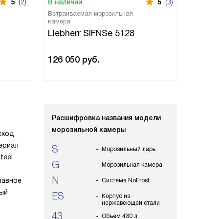
5
(2)
В наличии
5
(3)
В нали
Встраиваемая морозильная
Встраи
камера
камера
Liebherr SIFNSe 5128
Liebh
126 050
руб.
157 1
Расшифровка названия модели
морозильной камеры
сход
териал
S
Морозильный ларь
teel
G
Морозильная камера
N
лавное
Система NoFrost
ный
ES
Корпус из
нержавеющей стали
43
Объем 430 л