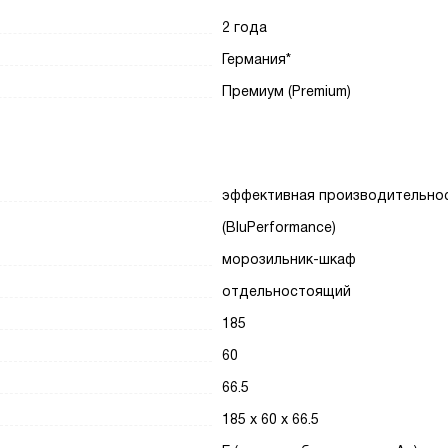
2 года
Германия*
Премиум (Premium)
эффективная производительно
(BluPerformance)
морозильник-шкаф
отдельностоящий
185
60
66.5
185 х 60 х 66.5