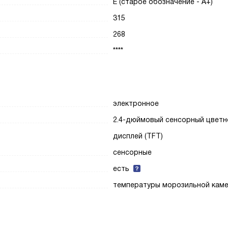
E (старое обозначение - A+)
315
268
****
электронное
2.4-дюймовый сенсорный цветн
дисплей (TFT)
сенсорные
есть
температуры морозильной кам