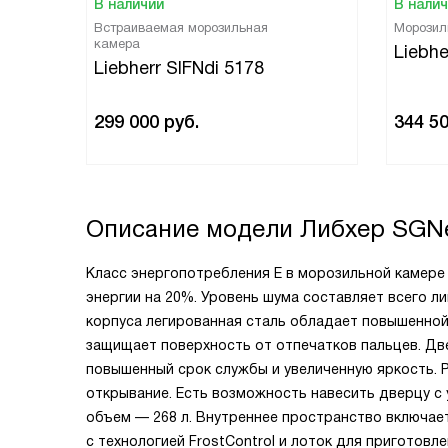
В наличии
В нали
Встраиваемая морозильная
Морозил
камера
Liebhe
Liebherr SIFNdi 5178
299 000
руб.
344 5
Описание модели
Либхер SGNe
Класс энергопотребления E в морозильной камер
энергии на 20%. Уровень шума составляет всего ли
корпуса легированная сталь обладает повышенной
защищает поверхность от отпечатков пальцев. Дв
повышенный срок службы и увеличенную яркость. 
открывание. Есть возможность навесить дверцу с
объем — 268 л. Внутреннее пространство включает
с технологией FrostControl и лоток для приготовл