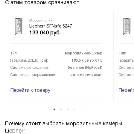
С этим товаром сравнивают
Морозильник
Liebherr SFNsfe 5247
133 040
руб.
Тип:
морозильник-шкаф
Тип:
Габариты, ВxШxГ [см]:
185.5 х 59.7 х 67.5
Габариты
Система охлаждения:
без инея (NoFrost)
Система
Система размораживания:
автоматическая
Система
Перейти к товару
Перейт
Почему стоит выбрать морозильные камеры
Liebherr