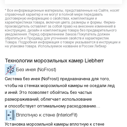
* Все информационные материалы, представленные на Сайте, носят
справочный характер и не могут в полной мере передавать
достоверную информацию о свойствах, комплектации и
характеристиках товара, включая цвета, размеры и формы. Фирма-
производитель оставляет за собой право на внесение изменений в
конструкцию, дизайн и комплектацию товара без предварительного
уведомления. Перед оформлением Заказа Покупатель должен
обратиться к Продавцу для уточнения свойств и характеристик
Товара. Подробная информация о товаре указывается в инструкции и
на упаковке товара. Используемое название в России Либхер
Технологии морозильных камер Liebherr
Без инея (NoFrost)
Система без инея (NoFrost) предназначена для того,
чтобы на стенках морозильной камеры не оседали лед
и иней. Это позволяет обойтись без частых
размораживаний, облегчает использование
и способствует оптимальному расходованию
электроэнергии, которая не тратится на поддержание
Вплотную к стене (InteriorFit)
ледяной «шубы» на охлаждающих элементах. Технология
Установка морозильной камеры вплотную к стене
основана на циркуляции холодного воздуха внутри