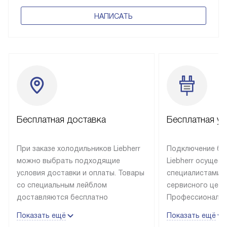
НАПИСАТЬ
Бесплатная доставка
Бесплатная ус
При заказе холодильников Liebherr
Подключение бы
можно выбрать подходящие
Liebherr осущес
условия доставки и оплаты. Товары
специалистами 
со специальным лейблом
сервисного цент
доставляются бесплатно
Профессиональн
в пределах Москвы и МКАД
гарантия долгой
Показать ещё
Показать ещё
до подъезда, выезд за МКАД
эксплуатации те