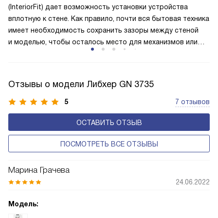
(InteriorFit) дает возможность установки устройства
камеры.
вплотную к стене. Как правило, почти вся бытовая техника
имеет необходимость сохранить зазоры между стеной
и моделью, чтобы осталось место для механизмов или
для избежания перегрева. Морозилки с этой функцией
не имеют таких требований, благодаря чему их можно без
проблем устанавливать в ниши, встраивать в гарнитур или
Отзывы о модели Либхер GN 3735
другими способами интегрировать в интерьер кухни
и других помещений. Если вы ограничены в пространстве
5
7 отзывов
или просто хотите сохранить дизайн гармоничным,
ОСТАВИТЬ ОТЗЫВ
то модели с этим типом конструкции подойдут вам
идеально.
ПОСМОТРЕТЬ ВСЕ ОТЗЫВЫ
Марина Грачева
24.06.2022
Модель: