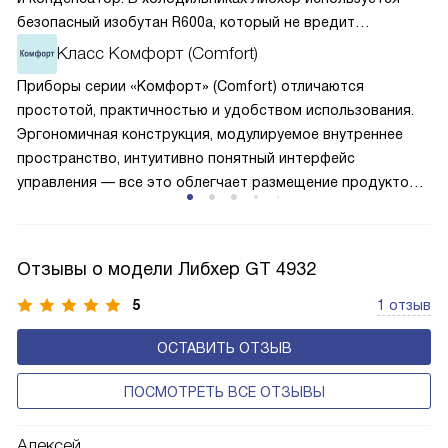
безопасный изобутан R600a, который не вредит
окружающей среде. Компрессор перегоняет его
Класс Комфорт (Comfort)
по охладительному контуру по принципу насоса. Чем
Приборы серии «Комфорт» (Comfort) отличаются
лучше работает «мотор» прибора, тем качественнее
простотой, практичностью и удобством использования.
и быстрее происходит охлаждение, затрачивается
Эргономичная конструкция, модулируемое внутреннее
меньше электроэнергии.
пространство, интуитивно понятный интерфейс
управления — все это облегчает размещение продуктов
внутри и выбор нужных настроек работы. Простая
установка и возможность легкой очистки фасадов
добавляют комфорта.
Отзывы о модели Либхер GT 4932
5
1 отзыв
ОСТАВИТЬ ОТЗЫВ
ПОСМОТРЕТЬ ВСЕ ОТЗЫВЫ
Алексей