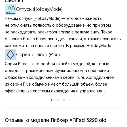
Liebherr
Отпуск (HolidayMode)
Режим отпуск (HolidayMode) — это возможность
не отключать полностью оборудование, но при этом
не расходовать электроэнергию в полную силу. Такое
решение более безопасно для техники, а также позволить
сэкономить на оплате счетов. В режиме HolidayMode
вентилятор и суперохлаждение не работают, а в камере
Cерия «Плюс» (Plus)
устанавливается температура в районе +15 градусов. Это
Серия Plus — это особая линейка моделей, которые
позволяет сохранить продукты на определённое время
обладают расширенным функционалом в сравнении
и избежать появление неприятных запахов.
с базовыми холодильниками серии Pure. Холодильники
из серии Plus обычно имеют больший объем, более
эффективные системы охлаждения и управления
температурой, а также дополнительные функции, такие
как умная организация системы хранения с регулируемыми
полками VarioPlus, мягкий доводчик, улучшенная зона
свежести. Бытовая техника из этой линейки отличается
Отзывы о модели Либхер XRFsd 5220 old
оптимальным соотношением цены и качества,