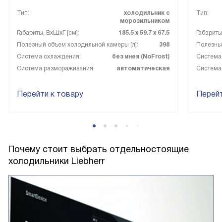
Тип:
холодильник с
Тип:
морозильником
Габариты, ВxШxГ [см]:
185.5 х 59.7 х 67.5
Габариты
Полезный объем холодильной камеры [л]:
398
Полезный
Система охлаждения:
без инея (NoFrost)
Система
Система размораживания:
автоматическая
Система
Перейти к товару
Перейт
Почему стоит выбрать отдельностоящие
холодильники Liebherr