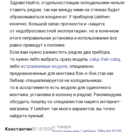
Здравствуйте, отдельностоящие холодильники нельзя
ставить рядом, так как между ними на стенках будет
образовываться конденсат. У приборов Liebherr,
конечно, большой запас прочности и «защита
от недобросовестной эксплуатации», но в конечном
итоге неправильная установка и использование все
равно приведут к поломке.
Если вам нужно разместить рядом два прибора,
то нужно либо выбрать сразу модель
сайд-бай-сайд
,
либо
встраиваемые модели
, специально
предназначенные для монтажа бок-о-бок (так как
Либхер специализируется на холодильниках,
то в ассортименте есть модели для одиночного
монтажа, установки в колонну и рядом). Рекомендуем
обсудить покупку со специалистом нашего интернет-
магазина. У Liebherr так много вариантов, вы точно
найдете нужный.
о товаре:
Константин
05.10.2024
Холодильник Liebherr SRsdd 5220