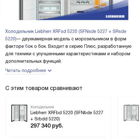
температуру и программы было просто – все видно на
цветном сенсорном дисплее, все понятно. Конечно, не
скажу, что мы как привезли, подключили, так все и
оставили. Если у техники есть различные возможности,
Холодильник Liebherr XRFsd 5220 (SFNsde 5227 + SRsde
нужно ими пользоваться. Я, например, перед поездкой в
5220)
— двухкамерная модель с морозильником в форм
магазин, заранее включаю суперзаморозку. Она несколько
факторе
б
ок о бок. Входит в серию Плюс, разработанную
часов работает, и мы просто выгружаем теплые продукты
для техники с улучшенными характеристиками и набором
в морозилку, но от их тепла не портится то, что уже там
дополнительных функций.
лежит. Замерзает быстро, никаких кристаллов льда не
Читать подробнее
успевает образоваться, все витамины и минералы
сохраняются в лучшем виде. Потом такая интенсивная
С этим товаром сравнивают
функция отключается сама. В холодильной камере есть
похожая программа – все быстро охлаждается.
Холодильник
Liebherr XRFbd 5220 (SFNbde 5227
+ Srbdd 5220)
297 340
руб.