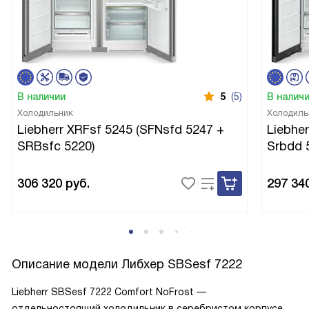
В наличии
5
(5)
В налич
Холодильник
Холодиль
Liebherr XRFsf 5245 (SFNsfd 5247 +
Liebhe
SRBsfc 5220)
Srbdd 
306 320
руб.
297 34
Описание модели
Либхер SBSesf 7222
Liebherr SBSesf 7222 Comfort NoFrost —
отдельностоящий холодильник в серебристом корпусе