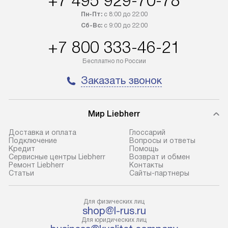
+7 495 929-70-78
транспортную компанию. После
по монтажу опре
Пн-Пт:
с 8:00 до 22:00
100% предоплаты наша компания
прайсу. Профес
Сб-Вс:
с 9:00 до 22:00
бесплатно доставляет заказ
и регулярное об
+7 800 333-46-21
до представительства
обеспечивают д
транспортной компании в городе
и эффективное 
Бесплатно по России
Москва. Пожалуйста, уточняйте
техники, предо
Заказать звонок
условия доставки у менеджера при
возможные ошибк
оформлении заказа.
Готовые коммун
Мир Liebherr
В оговоренный день служба
предполагают н
доставки доставит упакованный
установленной р
Доставка и оплата
Глоссарий
прибор до подъезда. Если
холодильников с
Подключение
Вопросы и ответы
Кредит
Помощь
требуется переместить прибор
требующим под
Сервисные центры Liebherr
Возврат и обмен
до двери квартиры или до места
к водопроводу, 
Ремонт Liebherr
Контакты
Cтатьи
Сайты-партнеры
установки, пожалуйста,
наличие крана. 
предварительно уточните это
установка включ
с менеджером. За данную услугу
упаковки и тран
Для физических лиц
shop@l-rus.ru
взимается дополнительная плата.
креплений, при 
Для юридических лиц
Учитывайте габариты прибора, если
и соединение от