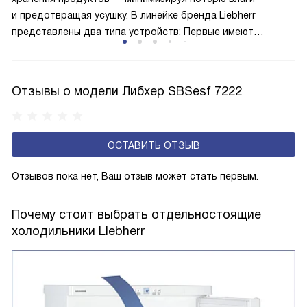
и предотвращая усушку. В линейке бренда Liebherr
представлены два типа устройств: Первые имеют
открытую заднюю стенку, на которой при высокой
влажности может образовываться конденсат — это
естественный физический процесс. Второй тип — модели
Отзывы о модели Либхер SBSesf 7222
с панелью, выполняющей функцию «сухой стенки». Такие
устройства обеспечивают более комфортную
эксплуатацию и чаще всего оснащены нулевой зоной
ОСТАВИТЬ ОТЗЫВ
свежести BioFresh 0°C. Они встречаются в сериях Plus,
Prime и Peak.
Отзывов пока нет, Ваш отзыв может стать первым.
Почему стоит выбрать отдельностоящие
холодильники Liebherr