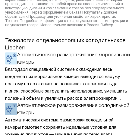
производитель оставляет за собой право на внесение изменений в
конструкцию, дизайн и комплектацию товара без предварительного
уведомления. Перед оформлением Заказа Покупатель должен
обратиться к Продавцу для уточнения свойств и характеристик
Товара. Подробная информация о товаре указывается в инструкции и
на упаковке товара. Используемое название в России Либхер
Технологии отдельностоящих холодильников
Liebherr
Автоматическое размораживание морозильной
камеры
Благодаря специальной системе охлаждения весь
конденсат из морозильной камеры выводится наружу,
поэтому на ее стенках не возникают отложения льда
и инея, способные затруднить использование, уменьшить
полезный объем и увеличить расход электроэнергии.
Автоматическое размораживание холодильной
Соответстве нет необходимости в частых
камеры
размораживаниях, поскольку оттаивание происходит
автоматически.
Автоматическая система разморозки холодильной
камеры помогает сохранять идеальные условия для
хранения продуктов — минимизируя потерю влаги