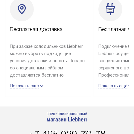
Бесплатная доставка
Бесплатная ус
При заказе холодильников Liebherr
Подключение бы
можно выбрать подходящие
Liebherr осущес
условия доставки и оплаты. Товары
специалистами 
со специальным лейблом
сервисного цент
доставляются бесплатно
Профессиональн
в пределах Москвы и МКАД
гарантия долгой
Показать ещё
Показать ещё
до подъезда, выезд за МКАД
эксплуатации те
оплачивается дополнительно.
и Санкт-Петербу
Товар со статусом в наличии может
со специальным
быть отгружен покупателю
подключается б
в течение трех дней. Доставка
мастера за МКА
в Санкт-Петербург и другие
за дополнительн
регионы осуществляется через
Стоимость допо