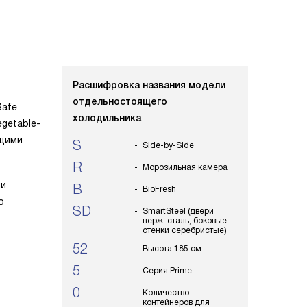
Расшифровка названия модели
отдельностоящего
Safe
холодильника
getable-
ящими
S
Side-by-Side
R
Морозильная камера
ми
B
BioFresh
о
SD
SmartSteel (двери
нерж. сталь, боковые
стенки серебристые)
52
Высота 185 см
5
Серия Prime
0
Количество
контейнеров для