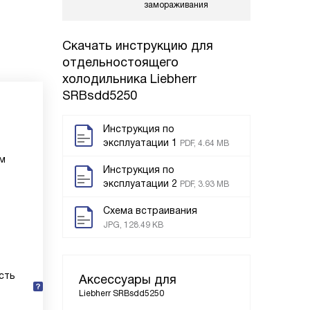
замораживания
Скачать инструкцию для
отдельностоящего
холодильника
Liebherr
SRBsdd5250
Инструкция по
эксплуатации 1
PDF, 4.64 MB
ум
Инструкция по
эксплуатации 2
PDF, 3.93 MB
Схема встраивания
JPG, 128.49 KB
сть
Аксессуары для
Liebherr SRBsdd5250