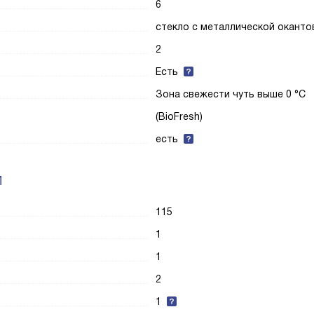
6
стекло с металлической оканто
2
Есть
Зона свежести чуть выше 0 °С
(BioFresh)
есть
И
115
1
1
2
1