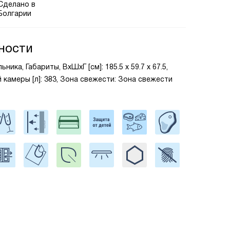
Сделано в
Болгарии
ности
ика, Габариты, ВxШxГ [см]: 185.5 х 59.7 х 67.5,
камеры [л]: 383, Зона свежести: Зона свежести