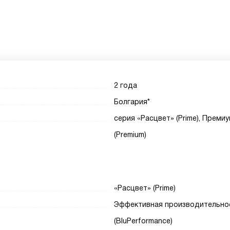
2 года
Болгария*
серия «Расцвет» (Prime), Преми
(Premium)
«Расцвет» (Prime)
Эффективная производительно
(BluPerformance)