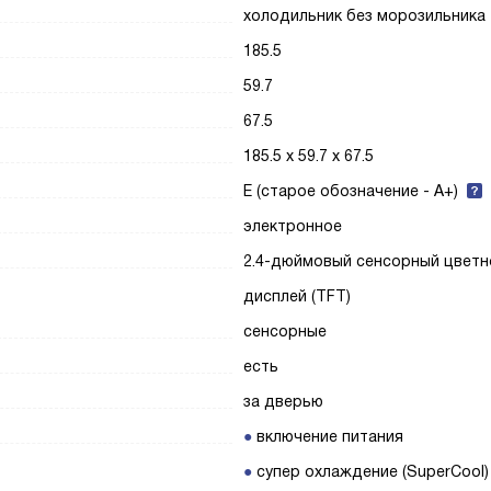
холодильник без морозильника
185.5
59.7
67.5
185.5 х 59.7 х 67.5
E (старое обозначение - A+)
электронное
2.4-дюймовый сенсорный цветн
дисплей (TFT)
сенсорные
есть
за дверью
включение питания
супер охлаждение (SuperCool)