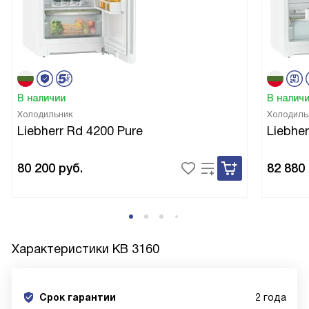
В наличии
В налич
Холодильник
Холодиль
Liebherr Rd 4200 Pure
Liebher
80 200
руб.
82 880
Характеристики
KB 3160
Срок гарантии
2 года