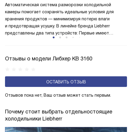
лучше работает «мотор» прибора, тем качественнее
Автоматическая система разморозки холодильной
и быстрее происходит охлаждение, затрачивается
камеры помогает сохранять идеальные условия для
меньше электроэнергии.
хранения продуктов — минимизируя потерю влаги
и предотвращая усушку. В линейке бренда Liebherr
представлены два типа устройств: Первые имеют
открытую заднюю стенку, на которой при высокой
влажности может образовываться конденсат — это
естественный физический процесс. Второй тип — модели
Отзывы о модели Либхер KB 3160
с панелью, выполняющей функцию «сухой стенки». Такие
устройства обеспечивают более комфортную
эксплуатацию и чаще всего оснащены нулевой зоной
ОСТАВИТЬ ОТЗЫВ
свежести BioFresh 0°C. Они встречаются в сериях Plus,
Prime и Peak.
Отзывов пока нет, Ваш отзыв может стать первым.
Почему стоит выбрать отдельностоящие
холодильники Liebherr