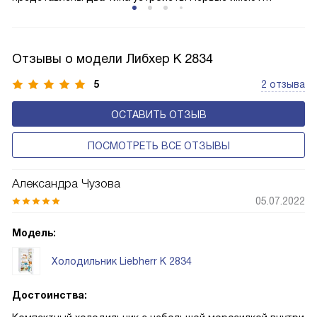
открытую заднюю стенку, на которой при высокой
влажности может образовываться конденсат — это
естественный физический процесс. Второй тип — модели
Отзывы о модели Либхер K 2834
с панелью, выполняющей функцию «сухой стенки». Такие
устройства обеспечивают более комфортную
5
2 отзыва
эксплуатацию и чаще всего оснащены нулевой зоной
ОСТАВИТЬ ОТЗЫВ
свежести BioFresh 0°C. Они встречаются в сериях Plus,
Prime и Peak.
ПОСМОТРЕТЬ ВСЕ ОТЗЫВЫ
Александра Чузова
05.07.2022
Модель:
Холодильник Liebherr K 2834
Достоинства: