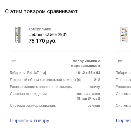
С этим товаром сравнивают
Холодильник
Liebherr CUele 2831
75 170
руб.
Тип:
холодильник с
Тип:
морозильником
Габариты, ВxШxГ [см]:
161.2 х 55 х 63
Габариты
Полезный объем холодильной камеры [л]:
212
Полезный
Расположение морозильной камеры:
снизу
Располо
Система охлаждения:
меньше инея
Система
(SmartFrost)
Система размораживания:
ручная
Система
Перейти к товару
Перейт