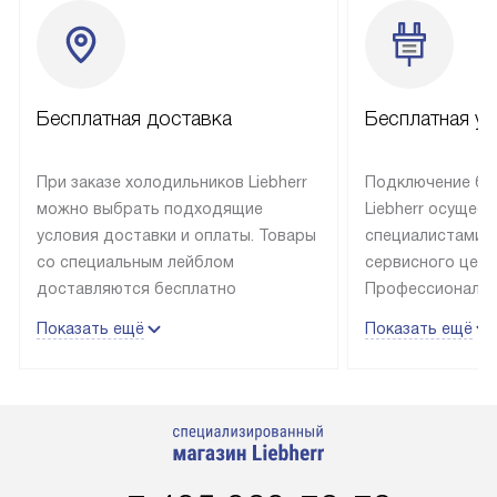
Бесплатная доставка
Бесплатная ус
При заказе холодильников Liebherr
Подключение бы
можно выбрать подходящие
Liebherr осущес
условия доставки и оплаты. Товары
специалистами 
со специальным лейблом
сервисного цент
доставляются бесплатно
Профессиональн
в пределах Москвы и МКАД
гарантия долгой
Показать ещё
Показать ещё
до подъезда, выезд за МКАД
эксплуатации те
оплачивается дополнительно.
и Санкт-Петербу
Товар со статусом в наличии может
со специальным
быть отгружен покупателю
подключается б
в течение трех дней. Доставка
мастера за МКА
в Санкт-Петербург и другие
за дополнительн