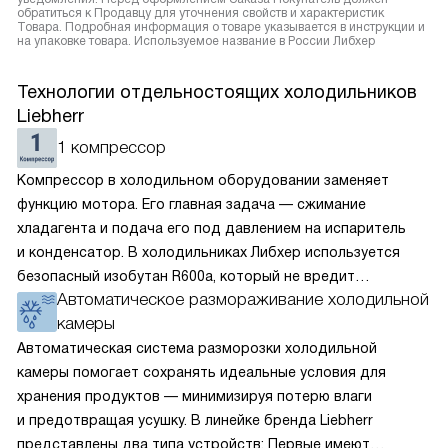
обратиться к Продавцу для уточнения свойств и характеристик
Товара. Подробная информация о товаре указывается в инструкции и
на упаковке товара. Используемое название в России Либхер
Технологии отдельностоящих холодильников
Liebherr
1 компрессор
Компрессор в холодильном оборудовании заменяет
функцию мотора. Его главная задача — сжимание
хладагента и подача его под давлением на испаритель
и конденсатор. В холодильниках Либхер используется
безопасный изобутан R600a, который не вредит
Автоматическое размораживание холодильной
окружающей среде. Компрессор перегоняет его
камеры
по охладительному контуру по принципу насоса. Чем
лучше работает «мотор» прибора, тем качественнее
Автоматическая система разморозки холодильной
и быстрее происходит охлаждение, затрачивается
камеры помогает сохранять идеальные условия для
меньше электроэнергии.
хранения продуктов — минимизируя потерю влаги
и предотвращая усушку. В линейке бренда Liebherr
представлены два типа устройств: Первые имеют