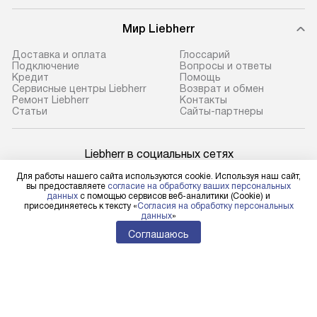
Мир Liebherr
Доставка и оплата
Глоссарий
Подключение
Вопросы и ответы
Кредит
Помощь
Сервисные центры Liebherr
Возврат и обмен
Ремонт Liebherr
Контакты
Cтатьи
Сайты-партнеры
Liebherr в социальных сетях
Для работы нашего сайта используются cookie. Используя наш сайт,
вы предоставляете
согласие на обработку ваших персональных
данных
с помощью сервисов веб-аналитики (Cookie) и
присоединяетесь к тексту «
Согласия на обработку персональных
Для физических лиц
данных
»
shop@l-rus.ru
Соглашаюсь
Для юридических лиц
business@kvalitet.company
НАПИСАТЬ РУКОВОДСТВУ