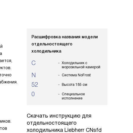
Расшифровка названия модели
отдельностоящего
ой
холодильника
а
ается,
C
Холодильник с
морозильной камерой
ктов.
N
аточно
Система NoFrost
абжения.
52
Высота 185 см
0
Специальное
исполнение
Скачать инструкцию для
ников.
отдельностоящего
ктов
холодильника
Liebherr CNsfd