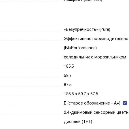
«Безупречность» (Pure)
Эффективная производительно
(BluPerformance)
холодильник с морозильником
185.5
59.7
67.5
185.5 х 59.7 х 67.5
E (старое обозначение - A+)
2.4-дюймовый сенсорный цветн
дисплей (TFT)