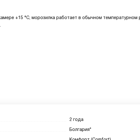
камере +15 °C, морозилка работает в обычном температурном 
.
2 года
Болгария*
Комфорт (Comfort)