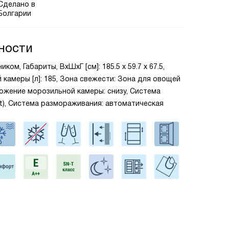
Сделано в
Болгарии
ности
ом, Габариты, ВxШxГ [см]: 185.5 х 59.7 х 67.5,
камеры [л]: 185, Зона свежести: Зона для овощей
ложение морозильной камеры: снизу, Система
st), Система размораживания: автоматическая