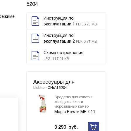
5204
режиме.
Инструкция по
эксплуатации 1
PDF, 3.75 MB
Инструкция по
эксплуатации 2
PDF, 3.71 MB
Схема встраивания
JPG, 117.01 KB
Аксессуары для
Liebherr CNsfd 5204
Средство для очистки
холодильников и
морозильных камер
Magic Power MP-011
3 290
руб.