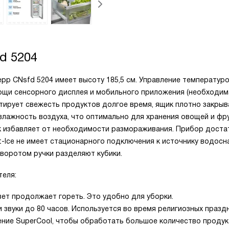
d 5204
р CNsfd 5204 имеет высоту 185,5 см. Управление температур
ощи сенсорного дисплея и мобильного приложения (необходим
нтирует свежесть продуктов долгое время, ящик плотно закрыв
влажность воздуха, что оптимально для хранения овощей и фру
ак избавляет от необходимости размораживания. Прибор дост
st-Ice не имеет стационарного подключения к источнику водосн
оворотом ручки разделяют кубики.
еля:
ет продолжает гореть. Это удобно для уборки.
 звуки до 80 часов. Используется во время религиозных празд
ние SuperCool, чтобы обработать большое количество проду