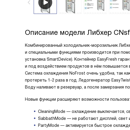
Описание модели
Либхер CNsf
Комбинированный холодильник-морозильник Либхер
и специальными функциями производится при пом
установка SmartDevice). Контейнер EasyFresh гара
и под воздействием продуктов в нём повышается 
Система охлаждения NoFrost очень удобна, так к
протереть 1-2 раза в год. Ледогенератор EasyTwi
Воду наливают в резервуар, а после замерзания п
Новые функции расширяют возможности пользоват
CleaningMode — охлаждение выключается, св
SabbathMode — не работают дисплей, свет и
PartyMode — активируется быстрое охлажде