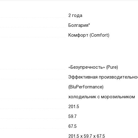
2 года
Болгария*
Комфорт (Comfort)
«Безупречность» (Pure)
Эффективная производительно
(BluPerformance)
холодильник с морозильником
201.5
59.7
67.5
201.5 х 59.7 х 67.5