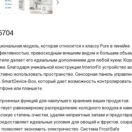
5704
иональная модель, которая относится к классу Pure в линейке
эффективностью, превосходным внешним видом и большим объе
тиле делает его идеальным дополнением для любой кухни. Кор
е. Благодаря уникальной конструкции InteriorFit устройство 
ктивно использовать пространство. Сенсорная панель управле
ь SmartDevice-Box, который дает возможность контролировать
тфоне или планшете.
троенных функций для наилучшего хранения ваших продуктов.
твует равномерному распределению холодного воздуха в каме
сокую степень очистки, удаляя неприятные запахи и предотвр
предоставляет идеальные условия для овощей и фруктов, сохр
r позволяет экономить электричество. Система FrostSafe