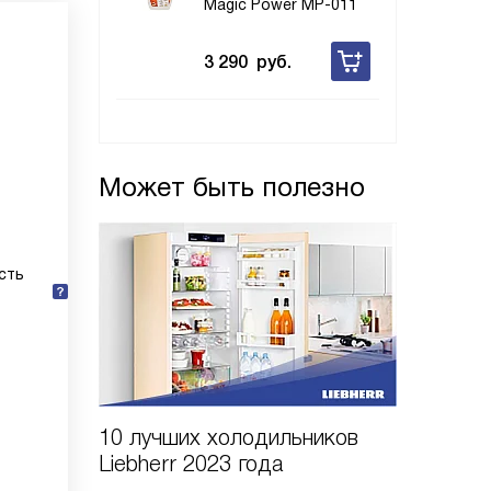
Magic Power MP-011
3 290
руб.
Может быть полезно
сть
10 лучших холодильников
10 шаго
Liebherr 2023 года
холодил