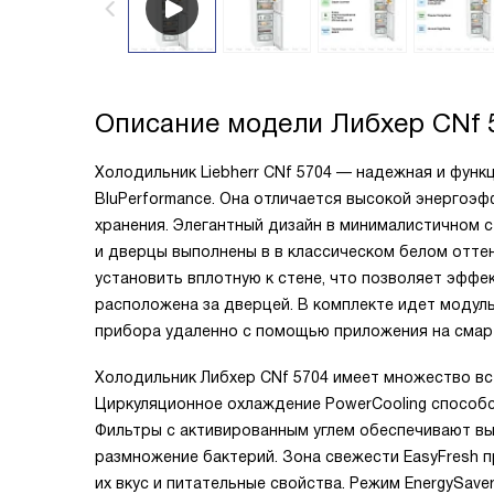
Описание модели
Либхер CNf 
Холодильник Liebherr CNf 5704 — надежная и функц
BluPerformance. Она отличается высокой энерго
хранения. Элегантный дизайн в минималистичном с
и дверцы выполнены в в классическом белом оттенк
установить вплотную к стене, что позволяет эффе
расположена за дверцей. В комплекте идет модул
прибора удаленно с помощью приложения на смар
Холодильник Либхер CNf 5704 имеет множество вс
Циркуляционное охлаждение PowerCooling способс
Фильтры с активированным углем обеспечивают вы
размножение бактерий. Зона свежести EasyFresh 
их вкус и питательные свойства. Режим EnergySave