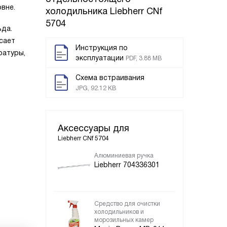
вне.
холодильника
Liebherr CNf
5704
ьда.
сает
Инструкция по
ратуры,
эксплуатации
PDF, 3.88 MB
Схема встраивания
JPG, 92.12 KB
Аксессуары для
Liebherr CNf 5704
Алюминиевая ручка
Liebherr 704336301
Средство для очистки
холодильников и
морозильных камер