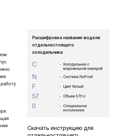
Расшифровка названия модели
отдельностоящего
холодильника
мом
пус
C
Холодильник с
морозильной камерой
можно
N
ния
Система NoFrost
 работу
F
Цвет белый
57
Объем 570 л
0
Специальное
исполнение
ре.
ащая
аняя
Скачать инструкцию для
отдельностоящего