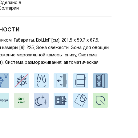
Сделано в
Болгарии
ности
ом, Габариты, ВxШxГ [см]: 201.5 х 59.7 х 67.5,
камеры [л]: 225, Зона свежести: Зона для овощей
ложение морозильной камеры: снизу, Система
st), Система размораживания: автоматическая