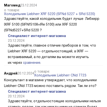
Магомед
23.12.2024
о товаре:
Холодильник Liebherr XRF 5220 (SFNd 5227 + SRd 5220)
Здравствуйте, какой холодильник будет лучше Либхерр
IXRF 5100 (SIFNf5108+IRe 5100) или XRF 5220
(SFNd5227+SRd 5220 ?
Специалист интернет-магазина
23.12.2024
Здравствуйте, главное отличие приборов в том, что
Liebherr XRF 5220 — отдельностоящий, а IXRF —
встраиваемый, а по деталям вы можете изучить
их через
сравнение
.
о товаре:
Андрей
20.12.2024
Холодильник Liebherr CNd 7723
Консультант в магазине утверждает, что холодильники
Liebherr CNd 7723 можно поставить рядом. Так ли это?
Специалист интернет-магазина
20.12.2024
Здравствуйте, отдельностоящие холодильники нельзя
ставить рядом, так как между ними на стенках будет