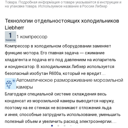
Товара. Подробная информация о товаре указывается в инструкции и
на упаковке товара. Используемое название в России Либхер
Технологии отдельностоящих холодильников
Liebherr
1 компрессор
Компрессор в холодильном оборудовании заменяет
функцию мотора. Его главная задача — сжимание
хладагента и подача его под давлением на испаритель
и конденсатор. В холодильниках Либхер используется
безопасный изобутан R600a, который не вредит
Автоматическое размораживание морозильной
окружающей среде. Компрессор перегоняет его
камеры
по охладительному контуру по принципу насоса. Чем
лучше работает «мотор» прибора, тем качественнее
Благодаря специальной системе охлаждения весь
и быстрее происходит охлаждение, затрачивается
конденсат из морозильной камеры выводится наружу,
меньше электроэнергии.
поэтому на ее стенках не возникают отложения льда
и инея, способные затруднить использование, уменьшить
полезный объем и увеличить расход электроэнергии.