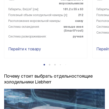
морозильником
Габариты, ВxШxГ [см]:
181.2 х 55 х 63
Габариты
Полезный объем холодильной камеры [л]:
212
Полезный
Расположение морозильной камеры:
снизу
Располо
Система охлаждения:
меньше инея
Система
(SmartFrost)
Система
Система размораживания:
ручная
Перейти к товару
Перейт
Почему стоит выбрать отдельностоящие
холодильники Liebherr