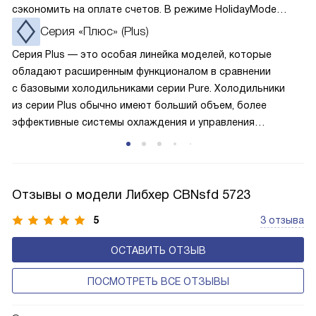
сэкономить на оплате счетов. В режиме HolidayMode
вентилятор и суперохлаждение не работают, а в камере
Cерия «Плюс» (Plus)
устанавливается температура в районе +15 градусов. Это
Серия Plus — это особая линейка моделей, которые
позволяет сохранить продукты на определённое время
обладают расширенным функционалом в сравнении
и избежать появление неприятных запахов.
с базовыми холодильниками серии Pure. Холодильники
из серии Plus обычно имеют больший объем, более
эффективные системы охлаждения и управления
температурой, а также дополнительные функции, такие
как умная организация системы хранения с регулируемыми
полками VarioPlus, мягкий доводчик, улучшенная зона
свежести. Бытовая техника из этой линейки отличается
Отзывы о модели Либхер CBNsfd 5723
оптимальным соотношением цены и качества,
5
3 отзыва
привлекательным внешним видом, расширенными
возможностями и высокой функциональностью.
ОСТАВИТЬ ОТЗЫВ
ПОСМОТРЕТЬ ВСЕ ОТЗЫВЫ