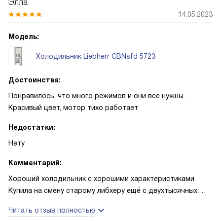
Элла
14.05.2023
Модель:
Холодильник Liebherr CBNsfd 5723
Достоинства:
Понравилось, что много режимов и они все нужны.
Красивый цвет, мотор тихо работает
Недостатки:
Нету
Комментарий:
Хороший холодильник с хорошими характеристиками.
Купила на смену старому либхеру ещё с двухтысячных.
Старичок уже и морозил плохо, и подванивал непонятно
Читать отзыв полностью
чем. Я не стала менять марку и отправилась искать чт-то