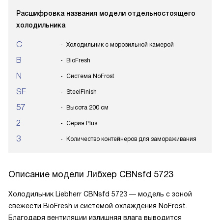
Расшифровка названия модели отдельностоящего
холодильника
C
Холодильник с морозильной камерой
B
BioFresh
N
Система NoFrost
SF
SteelFinish
57
Высота 200 см
2
Серия Plus
3
Количество контейнеров для замораживания
Описание модели
Либхер CBNsfd 5723
Холодильник Liebherr CBNsfd 5723 — модель с зоной
свежести BioFresh и системой охлаждения NoFrost.
Благодаря вентиляции излишняя влага выводится