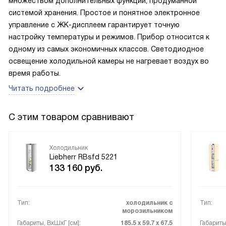
множеством дополнительных функций, продуманной
удовольствием.
системой хранения. Простое и понятное электронное
управление с ЖК-дисплеем гарантирует точную
настройку температуры и режимов. Прибор относится к
одному из самых экономичных классов. Светодиодное
освещение холодильной камеры не нагревает воздух во
время работы.
Читать подробнее
С этим товаром сравнивают
Холодильник
Liebherr RBsfd 5221
133 160
руб.
Тип:
холодильник с
Тип:
морозильником
Габариты, ВxШxГ [см]:
185.5 х 59.7 х 67.5
Габариты