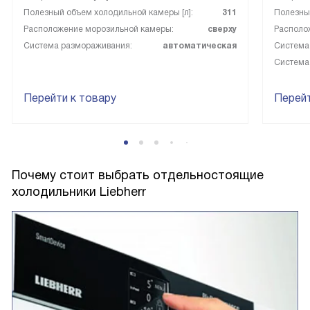
Полезный объем холодильной камеры [л]:
311
Полезный
Расположение морозильной камеры:
сверху
Располо
Система размораживания:
автоматическая
Система
Система
Перейти к товару
Перейт
Почему стоит выбрать отдельностоящие
холодильники Liebherr