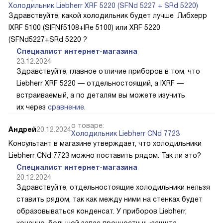
Холодильник Liebherr XRF 5220 (SFNd 5227 + SRd 5220)
Здравствуйте, какой холодильник будет лучше Либхерр
IXRF 5100 (SIFNf5108+IRe 5100) или XRF 5220
(SFNd5227+SRd 5220 ?
Специалист интернет-магазина
23.12.2024
Здравствуйте, главное отличие приборов в том, что
Liebherr XRF 5220 — отдельностоящий, а IXRF —
встраиваемый, а по деталям вы можете изучить
их через
сравнение
.
о товаре:
Андрей
20.12.2024
Холодильник Liebherr CNd 7723
Консультант в магазине утверждает, что холодильники
Liebherr CNd 7723 можно поставить рядом. Так ли это?
Специалист интернет-магазина
20.12.2024
Здравствуйте, отдельностоящие холодильники нельзя
ставить рядом, так как между ними на стенках будет
образовываться конденсат. У приборов Liebherr,
конечно, большой запас прочности и «защита