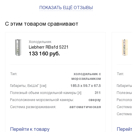
портятся долгое время.
ПОКАЗАТЬ ЕЩЁ ОТЗЫВЫ
С этим товаром сравнивают
Холодильник
Liebherr RBsfd 5221
133 160
руб.
Тип:
холодильник с
Тип:
морозильником
Габариты, ВxШxГ [см]:
185.5 х 59.7 х 67.5
Габариты
Полезный объем холодильной камеры [л]:
311
Полезный
Расположение морозильной камеры:
сверху
Располо
Система размораживания:
автоматическая
Система
Система
Перейти к товару
Перейт