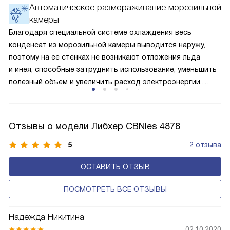
Автоматическое размораживание морозильной
вентилятор и суперохлаждение не работают, а в камере
камеры
устанавливается температура в районе +15 градусов. Это
позволяет сохранить продукты на определённое время
Благодаря специальной системе охлаждения весь
и избежать появление неприятных запахов.
конденсат из морозильной камеры выводится наружу,
поэтому на ее стенках не возникают отложения льда
и инея, способные затруднить использование, уменьшить
полезный объем и увеличить расход электроэнергии.
Соответстве нет необходимости в частых
размораживаниях, поскольку оттаивание происходит
автоматически.
Отзывы о модели Либхер CBNies 4878
5
2 отзыва
ОСТАВИТЬ ОТЗЫВ
ПОСМОТРЕТЬ ВСЕ ОТЗЫВЫ
Надежда Никитина
02.10.2020