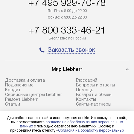
+7 495 929-70-78
регионы осуществляется через
Стоимость допо
транспортную компанию. После
по монтажу опре
Пн-Пт:
с 8:00 до 22:00
100% предоплаты наша компания
прайсу. Профес
Сб-Вс:
с 9:00 до 22:00
бесплатно доставляет заказ
и регулярное об
+7 800 333-46-21
до представительства
обеспечивают д
транспортной компании в городе
и эффективное 
Бесплатно по России
Москва. Пожалуйста, уточняйте
техники, предо
Заказать звонок
условия доставки у менеджера при
возможные ошибк
оформлении заказа.
Готовые коммун
Мир Liebherr
В оговоренный день служба
предполагают н
доставки доставит упакованный
установленной р
Доставка и оплата
Глоссарий
прибор до подъезда. Если
холодильников с
Подключение
Вопросы и ответы
Кредит
Помощь
требуется переместить прибор
требующим под
Сервисные центры Liebherr
Возврат и обмен
до двери квартиры или до места
к водопроводу, 
Ремонт Liebherr
Контакты
Cтатьи
Сайты-партнеры
установки, пожалуйста,
наличие крана. 
предварительно уточните это
установка включ
Для работы нашего сайта используются cookie. Используя наш сайт,
с менеджером. За данную услугу
упаковки и тран
Для физических лиц
вы предоставляете
согласие на обработку ваших персональных
shop@l-rus.ru
данных
с помощью сервисов веб-аналитики (Cookie) и
взимается дополнительная плата.
креплений, при 
присоединяетесь к тексту «
Согласия на обработку персональных
Для юридических лиц