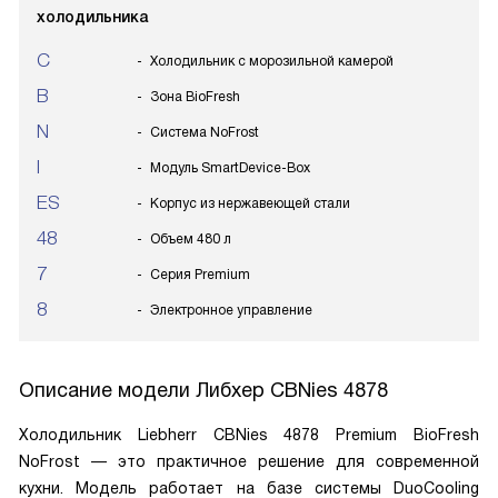
холодильника
C
Холодильник с морозильной камерой
B
Зона BioFresh
N
Система NoFrost
I
Модуль SmartDevice-Box
ES
Корпус из нержавеющей стали
48
Объем 480 л
7
Серия Premium
8
Электронное управление
Описание модели
Либхер CBNies 4878
Холодильник Liebherr CBNies 4878 Premium BioFresh
NoFrost — это практичное решение для современной
кухни. Модель работает на базе системы DuoCooling