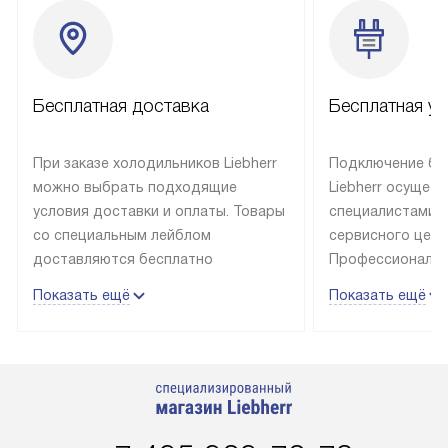
Бесплатная доставка
Бесплатная ус
При заказе холодильников Liebherr
Подключение бы
можно выбрать подходящие
Liebherr осущес
условия доставки и оплаты. Товары
специалистами 
со специальным лейблом
сервисного цент
доставляются бесплатно
Профессиональн
в пределах Москвы и МКАД
гарантия долгой
Показать ещё
Показать ещё
до подъезда, выезд за МКАД
эксплуатации те
оплачивается дополнительно.
и Санкт-Петербу
Товар со статусом в наличии может
со специальным
быть отгружен покупателю
подключается б
в течение трех дней. Доставка
мастера за МКА
в Санкт-Петербург и другие
за дополнительн