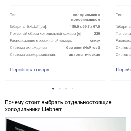
Тип:
холодильник с
Тип:
морозильником
Габариты, ВxШxГ [см]:
185.5 х 59.7 х 67.5
Габариты
Полезный объем холодильной камеры [л]:
225
Полезный
Расположение морозильной камеры:
снизу
Располо
Система охлаждения:
без инея (NoFrost)
Система
Система размораживания:
автоматическая
Система
Перейти к товару
Перейт
Почему стоит выбрать отдельностоящие
холодильники Liebherr