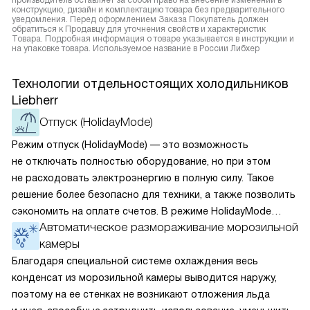
производитель оставляет за собой право на внесение изменений в
конструкцию, дизайн и комплектацию товара без предварительного
уведомления. Перед оформлением Заказа Покупатель должен
обратиться к Продавцу для уточнения свойств и характеристик
Товара. Подробная информация о товаре указывается в инструкции и
на упаковке товара. Используемое название в России Либхер
Технологии отдельностоящих холодильников
Liebherr
Отпуск (HolidayMode)
Режим отпуск (HolidayMode) — это возможность
не отключать полностью оборудование, но при этом
не расходовать электроэнергию в полную силу. Такое
решение более безопасно для техники, а также позволить
сэкономить на оплате счетов. В режиме HolidayMode
Автоматическое размораживание морозильной
вентилятор и суперохлаждение не работают, а в камере
камеры
устанавливается температура в районе +15 градусов. Это
позволяет сохранить продукты на определённое время
Благодаря специальной системе охлаждения весь
и избежать появление неприятных запахов.
конденсат из морозильной камеры выводится наружу,
поэтому на ее стенках не возникают отложения льда