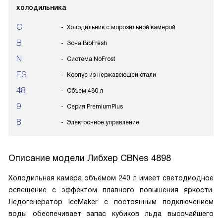
холодильника
C
Холодильник с морозильной камерой
B
Зона BioFresh
N
Система NoFrost
ES
Корпус из нержавеющей стали
48
Объем 480 л
9
Серия PremiumPlus
8
Электронное управление
Описание модели
Либхер CBNes 4898
Холодильная камера объёмом 240 л имеет светодиодное
освещение с эффектом плавного повышения яркости.
Ледогенератор IceMaker с постоянным подключением
воды обеспечивает запас кубиков льда высочайшего