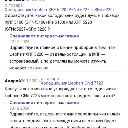
о товаре:
Холодильник Liebherr XRF 5220 (SFNd 5227 + SRd 5220)
Здравствуйте, какой холодильник будет лучше Либхерр
IXRF 5100 (SIFNf5108+IRe 5100) или XRF 5220
(SFNd5227+SRd 5220 ?
Специалист интернет-магазина
23.12.2024
Здравствуйте, главное отличие приборов в том, что
Liebherr XRF 5220 — отдельностоящий, а IXRF —
встраиваемый, а по деталям вы можете изучить
их через
сравнение
.
о товаре:
Андрей
20.12.2024
Холодильник Liebherr CNd 7723
Консультант в магазине утверждает, что холодильники
Liebherr CNd 7723 можно поставить рядом. Так ли это?
Специалист интернет-магазина
20.12.2024
Здравствуйте, отдельностоящие холодильники нельзя
ставить рядом, так как между ними на стенках будет
образовываться конденсат. У приборов Liebherr,