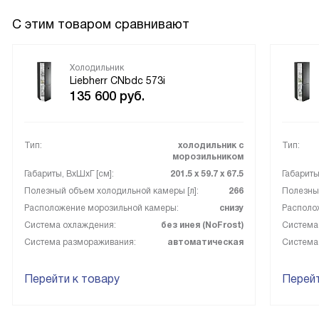
С этим товаром сравнивают
Холодильник
Liebherr CNbdc 573i
135 600
руб.
Тип:
холодильник с
Тип:
морозильником
Габариты, ВxШxГ [см]:
201.5 х 59.7 х 67.5
Габариты
Полезный объем холодильной камеры [л]:
266
Полезный
Расположение морозильной камеры:
снизу
Располо
Система охлаждения:
без инея (NoFrost)
Система
Система размораживания:
автоматическая
Система
Перейти к товару
Перейт