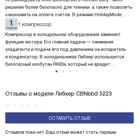
решение более безопасно для техники, а также позволить
сэкономить на оплате счетов. В режиме HolidayMode
вентилятор и суперохлаждение не работают, а в камере
1 компрессор
устанавливается температура в районе +15 градусов. Это
Компрессор в холодильном оборудовании заменяет
позволяет сохранить продукты на определённое время
функцию мотора. Его главная задача — сжимание
и избежать появление неприятных запахов.
хладагента и подача его под давлением на испаритель
и конденсатор. В холодильниках Либхер используется
безопасный изобутан R600a, который не вредит
окружающей среде. Компрессор перегоняет его
по охладительному контуру по принципу насоса. Чем
лучше работает «мотор» прибора, тем качественнее
Отзывы о модели Либхер CBNbbd 5223
и быстрее происходит охлаждение, затрачивается
меньше электроэнергии.
ОСТАВИТЬ ОТЗЫВ
Отзывов пока нет, Ваш отзыв может стать первым.