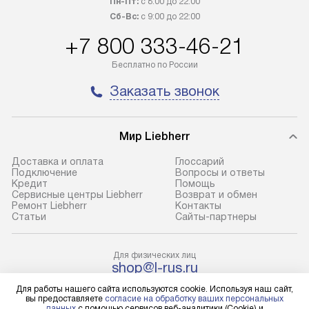
Пн-Пт:
с 8:00 до 22:00
100% предоплаты наша компания
прайсу. Профес
Сб-Вс:
с 9:00 до 22:00
бесплатно доставляет заказ
и регулярное об
+7 800 333-46-21
до представительства
обеспечивают д
транспортной компании в городе
и эффективное 
Бесплатно по России
Москва. Пожалуйста, уточняйте
техники, предо
Заказать звонок
условия доставки у менеджера при
возможные ошибк
оформлении заказа.
Готовые коммун
Мир Liebherr
В оговоренный день служба
предполагают н
доставки доставит упакованный
установленной р
Доставка и оплата
Глоссарий
прибор до подъезда. Если
холодильников с
Подключение
Вопросы и ответы
Кредит
Помощь
требуется переместить прибор
требующим под
Сервисные центры Liebherr
Возврат и обмен
до двери квартиры или до места
к водопроводу, 
Ремонт Liebherr
Контакты
Cтатьи
Сайты-партнеры
установки, пожалуйста,
наличие крана. 
предварительно уточните это
установка включ
с менеджером. За данную услугу
упаковки и тран
Для физических лиц
shop@l-rus.ru
взимается дополнительная плата.
креплений, при 
Для юридических лиц
Учитывайте габариты прибора, если
и соединение от
Для работы нашего сайта используются cookie. Используя наш сайт,
business@kvalitet.company
вы предоставляете
согласие на обработку ваших персональных
они не позволяют пронести его
Техника монтиру
данных
с помощью сервисов веб-аналитики (Cookie) и