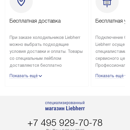
Бесплатная доставка
Бесплатная ус
При заказе холодильников Liebherr
Подключение бы
можно выбрать подходящие
Liebherr осущес
условия доставки и оплаты. Товары
специалистами 
со специальным лейблом
сервисного цент
доставляются бесплатно
Профессиональн
в пределах Москвы и МКАД
гарантия долгой
Показать ещё
Показать ещё
до подъезда, выезд за МКАД
эксплуатации те
оплачивается дополнительно.
и Санкт-Петербу
Товар со статусом в наличии может
со специальным
быть отгружен покупателю
подключается б
в течение трех дней. Доставка
мастера за МКА
в Санкт-Петербург и другие
за дополнительн
+7 495 929-70-78
регионы осуществляется через
Стоимость допо
транспортную компанию. После
по монтажу опре