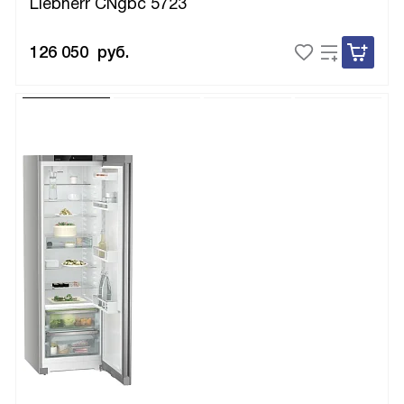
Liebherr CNgbc 5723
126 050
руб.