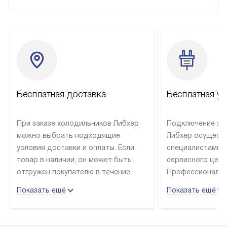
Бесплатная доставка
Бесплатная ус
При заказе холодильников Либхер
Подключение хо
можно выбрать подходящие
Либхер осущест
условия доставки и оплаты. Если
специалистами 
товар в наличии, он может быть
сервисного цент
отгружен покупателю в течение
Профессиональн
трех дней. Техника со специальным
гарантия долгой
Показать ещё
Показать ещё
лейблом доставляется бесплатно
эксплуатации те
по Москве. Выезд за МКАД
техника со спец
оплачивается дополнительно.
подключается б