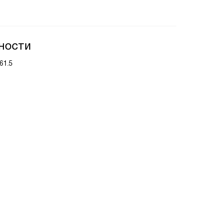
ности
61.5