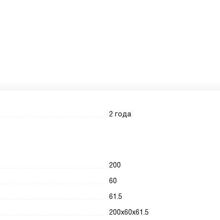
2 года
200
60
61.5
200x60x61.5