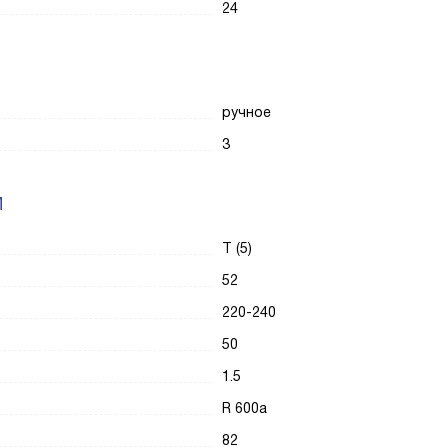
24
ручное
3
И
T (5)
52
220-240
50
1.5
R 600a
82