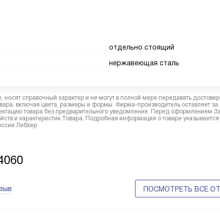
отдельно стоящий
нержавеющая сталь
 носят справочный характер и не могут в полной мере передавать достове
вара, включая цвета, размеры и формы. Фирма-производитель оставляет за
лектацию товара без предварительного уведомления. Перед оформлением З
йств и характеристик Товара. Подробная информация о товаре указывается
России Либхер
4060
тзыв
ПОСМОТРЕТЬ ВСЕ О