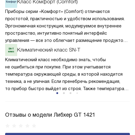
Класс Комфорт (Comfort)
Приборы серии «Комфорт» (Comfort) отличаются
простотой, практичностью и удобством использования.
Эргономичная конструкция, модулируемое внутреннее
пространство, интуитивно понятный интерфейс
управления — все это облегчает размещение продуктов
внутри и выбор нужных настроек работы. Простая
Климатический класс SN-T
установка и возможность легкой очистки фасадов
Климатический класс необходимо знать, чтобы
добавляют комфорта.
не ошибиться при покупке. При этом учитывается
температура окружающей среды, в которой находится
техника, а не уличная. Если пренебречь рекомендация,
то прибор быстро выйдет из строя. Также температура
влияет на качество и интенсивность охлаждения, затрату
электроэнергии. Класс N-ST подходит для нормального
и субтропического климата. Температура в помещении
Отзывы о модели Либхер GT 1421
может варьироваться от +16 до +38 градусов,
но не выходить за этот диапазон.