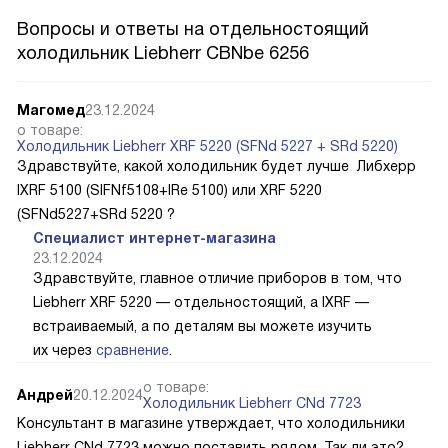
Вопросы и ответы на отдельностоящий
холодильник Liebherr CBNbe 6256
Магомед
23.12.2024
о товаре:
Холодильник Liebherr XRF 5220 (SFNd 5227 + SRd 5220)
Здравствуйте, какой холодильник будет лучше Либхерр
IXRF 5100 (SIFNf5108+IRe 5100) или XRF 5220
(SFNd5227+SRd 5220 ?
Специалист интернет-магазина
23.12.2024
Здравствуйте, главное отличие приборов в том, что
Liebherr XRF 5220 — отдельностоящий, а IXRF —
встраиваемый, а по деталям вы можете изучить
их через
сравнение
.
о товаре:
Андрей
20.12.2024
Холодильник Liebherr CNd 7723
Консультант в магазине утверждает, что холодильники
Liebherr CNd 7723 можно поставить рядом. Так ли это?