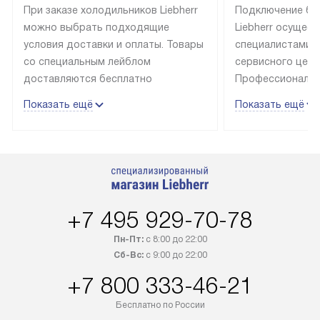
При заказе холодильников Liebherr
Подключение бы
можно выбрать подходящие
Liebherr осущес
условия доставки и оплаты. Товары
специалистами 
со специальным лейблом
сервисного цент
доставляются бесплатно
Профессиональн
в пределах Москвы и МКАД
гарантия долгой
Показать ещё
Показать ещё
до подъезда, выезд за МКАД
эксплуатации те
оплачивается дополнительно.
и Санкт-Петербу
Товар со статусом в наличии может
со специальным
быть отгружен покупателю
подключается б
в течение трех дней. Доставка
мастера за МКА
в Санкт-Петербург и другие
за дополнительн
+7 495 929-70-78
регионы осуществляется через
Стоимость допо
транспортную компанию. После
по монтажу опре
Пн-Пт:
с 8:00 до 22:00
100% предоплаты наша компания
прайсу. Профес
Сб-Вс:
с 9:00 до 22:00
бесплатно доставляет заказ
и регулярное об
+7 800 333-46-21
до представительства
обеспечивают д
транспортной компании в городе
и эффективное 
Бесплатно по России
Москва. Пожалуйста, уточняйте
техники, предо