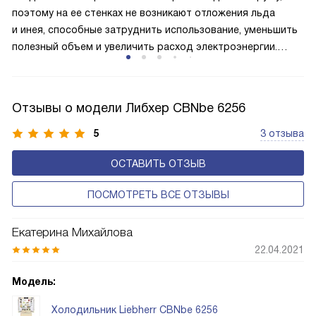
у однокомпрессорного варианта.
поэтому на ее стенках не возникают отложения льда
и инея, способные затруднить использование, уменьшить
полезный объем и увеличить расход электроэнергии.
Соответстве нет необходимости в частых
размораживаниях, поскольку оттаивание происходит
автоматически.
Отзывы о модели Либхер CBNbe 6256
5
3 отзыва
ОСТАВИТЬ ОТЗЫВ
ПОСМОТРЕТЬ ВСЕ ОТЗЫВЫ
Екатерина Михайлова
22.04.2021
Модель:
Холодильник Liebherr CBNbe 6256