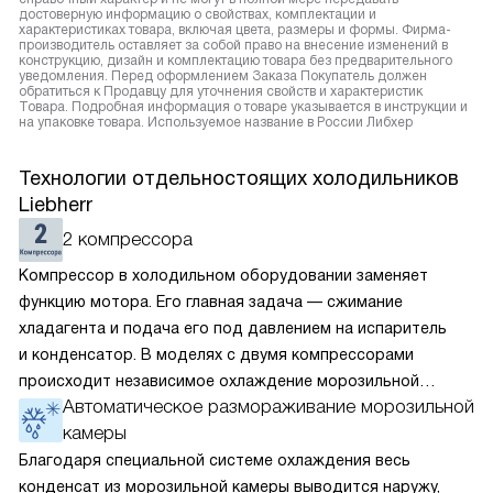
достоверную информацию о свойствах, комплектации и
характеристиках товара, включая цвета, размеры и формы. Фирма-
производитель оставляет за собой право на внесение изменений в
конструкцию, дизайн и комплектацию товара без предварительного
уведомления. Перед оформлением Заказа Покупатель должен
обратиться к Продавцу для уточнения свойств и характеристик
Товара. Подробная информация о товаре указывается в инструкции и
на упаковке товара. Используемое название в России Либхер
Технологии отдельностоящих холодильников
Liebherr
2 компрессора
Компрессор в холодильном оборудовании заменяет
функцию мотора. Его главная задача — сжимание
хладагента и подача его под давлением на испаритель
и конденсатор. В моделях с двумя компрессорами
происходит независимое охлаждение морозильной
Автоматическое размораживание морозильной
и холодильной камеры. В них можно отдельно друг
камеры
от друга выставить температуру. Поскольку каждый
элемент охлаждает только одно из отделений, его
Благодаря специальной системе охлаждения весь
мощность и, соответственно, энергоёмкость ниже, чем
конденсат из морозильной камеры выводится наружу,