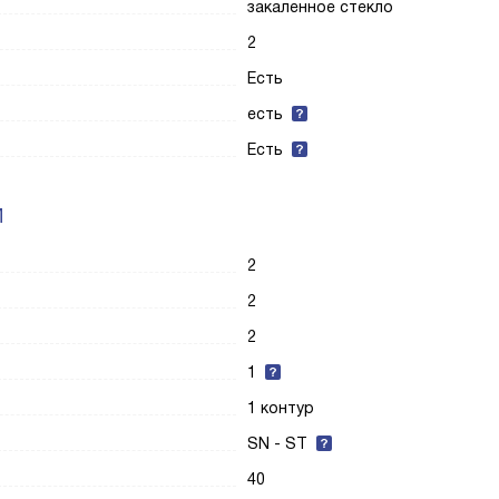
закаленное стекло
2
Есть
есть
Есть
И
2
2
2
1
1 контур
SN - ST
40