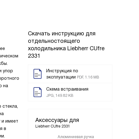
Скачать инструкцию для
отдельностоящего
холодильника
Liebherr CUfre
 ее
2331
сическом
жбы.
и упор
Инструкция по
эксплуатации
PDF, 1.16 MB
оротного
о на
Схема встраивания
JPG, 149.82 KB
 стекла,
на
Аксессуары для
 и имеет
Liebherr CUfre 2331
я в
ии.
Алюминиевая ручка