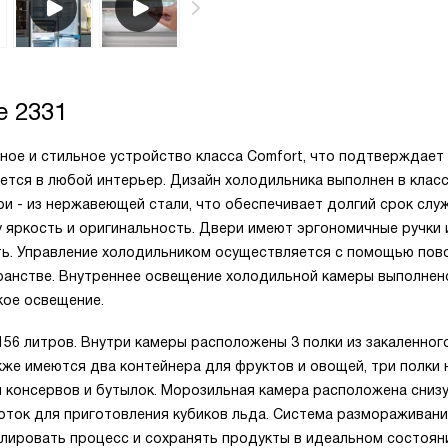
e 2331
ьное и стильное устройство класса Comfort, что подтверждает
ется в любой интерьер. Дизайн холодильника выполнен в клас
вери - из нержавеющей стали, что обеспечивает долгий срок слу
у яркость и оригинальность. Двери имеют эргономичные ручки 
ть. Управление холодильником осуществляется с помощью пов
ранстве. Внутреннее освещение холодильной камеры выполнен
кое освещение.
6 литров. Внутри камеры расположены 3 полки из закаленного
кже имеются два контейнера для фруктов и овощей, три полки 
 консервов и бутылок. Морозильная камера расположена снизу
лоток для приготовления кубиков льда. Система размораживани
олировать процесс и сохранять продукты в идеальном состоян