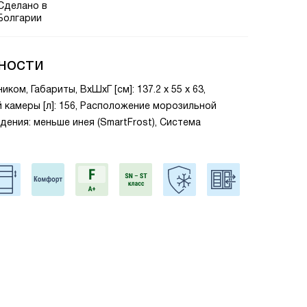
Сделано в
Болгарии
ности
ком, Габариты, ВxШxГ [см]: 137.2 х 55 х 63,
камеры [л]: 156, Расположение морозильной
дения: меньше инея (SmartFrost), Система