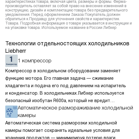
характеристиках товара, включая цвета, размеры и формы. Фирма-
производитель оставляет за собой право на внесение изменений в
конструкцию, дизайн и комплектацию товара без предварительного
уведомления. Перед оформлением Заказа Покупатель должен
обратиться к Продавцу для уточнения свойств и характеристик
Товара. Подробная информация о товаре указывается в инструкции и
на упаковке товара. Используемое название в России Либхер
Технологии отдельностоящих холодильников
Liebherr
1 компрессор
Компрессор в холодильном оборудовании заменяет
функцию мотора. Его главная задача — сжимание
хладагента и подача его под давлением на испаритель
и конденсатор. В холодильниках Либхер используется
безопасный изобутан R600a, который не вредит
Автоматическое размораживание холодильной
окружающей среде. Компрессор перегоняет его
камеры
по охладительному контуру по принципу насоса. Чем
лучше работает «мотор» прибора, тем качественнее
Автоматическая система разморозки холодильной
и быстрее происходит охлаждение, затрачивается
камеры помогает сохранять идеальные условия для
меньше электроэнергии.
хранения продуктов — минимизируя потерю влаги