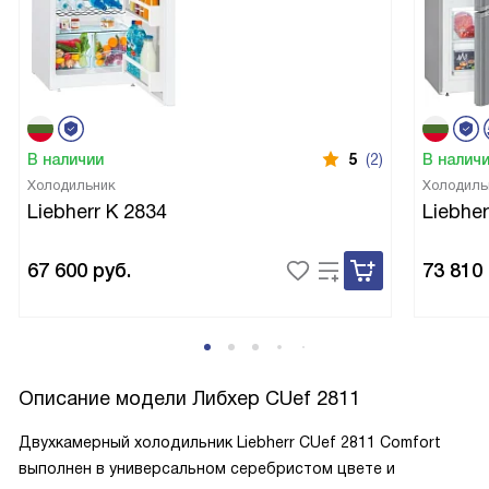
В наличии
5
(2)
В налич
Холодильник
Холодиль
Liebherr K 2834
Liebher
67 600
руб.
73 810
Описание модели
Либхер CUef 2811
Двухкамерный холодильник Liebherr CUef 2811 Comfort
выполнен в универсальном серебристом цвете и