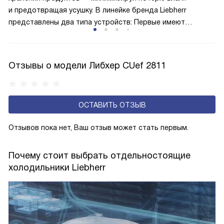
и предотвращая усушку. В линейке бренда Liebherr
представлены два типа устройств: Первые имеют
открытую заднюю стенку, на которой при высокой
влажности может образовываться конденсат — это
естественный физический процесс. Второй тип — модели
Отзывы о модели Либхер CUef 2811
с панелью, выполняющей функцию «сухой стенки». Такие
устройства обеспечивают более комфортную
эксплуатацию и чаще всего оснащены нулевой зоной
ОСТАВИТЬ ОТЗЫВ
свежести BioFresh 0°C. Они встречаются в сериях Plus,
Prime и Peak.
Отзывов пока нет, Ваш отзыв может стать первым.
Почему стоит выбрать отдельностоящие
холодильники Liebherr