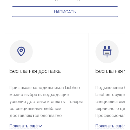
НАПИСАТЬ
Бесплатная доставка
Бесплатная ус
При заказе холодильников Liebherr
Подключение бы
можно выбрать подходящие
Liebherr осущес
условия доставки и оплаты. Товары
специалистами 
со специальным лейблом
сервисного цент
доставляются бесплатно
Профессиональн
в пределах Москвы и МКАД
гарантия долгой
Показать ещё
Показать ещё
до подъезда, выезд за МКАД
эксплуатации те