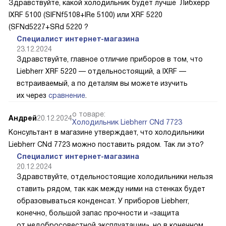
Здравствуйте, какой холодильник будет лучше Либхерр
IXRF 5100 (SIFNf5108+IRe 5100) или XRF 5220
(SFNd5227+SRd 5220 ?
Специалист интернет-магазина
23.12.2024
Здравствуйте, главное отличие приборов в том, что
Liebherr XRF 5220 — отдельностоящий, а IXRF —
встраиваемый, а по деталям вы можете изучить
их через
сравнение
.
о товаре:
Андрей
20.12.2024
Холодильник Liebherr CNd 7723
Консультант в магазине утверждает, что холодильники
Liebherr CNd 7723 можно поставить рядом. Так ли это?
Специалист интернет-магазина
20.12.2024
Здравствуйте, отдельностоящие холодильники нельзя
ставить рядом, так как между ними на стенках будет
образовываться конденсат. У приборов Liebherr,
конечно, большой запас прочности и «защита
от недобросовестной эксплуатации», но в конечном