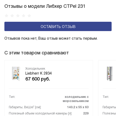
естественный физический процесс. Второй тип — модели
Отзывы о модели Либхер CTPel 231
с панелью, выполняющей функцию «сухой стенки». Такие
устройства обеспечивают более комфортную
эксплуатацию и чаще всего оснащены нулевой зоной
ОСТАВИТЬ ОТЗЫВ
свежести BioFresh 0°C. Они встречаются в сериях Plus,
Prime и Peak.
Отзывов пока нет, Ваш отзыв может стать первым.
С этим товаром сравнивают
Холодильник
Liebherr K 2834
67 600
руб.
Тип:
холодильник с
Тип:
морозильником
Габариты, ВxШxГ [см]:
140.2 х 55 х 63
Габариты
Полезный объем холодильной камеры [л]:
229
Полезный