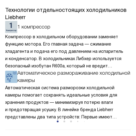
Технологии отдельностоящих холодильников
Liebherr
1 компрессор
Компрессор в холодильном оборудовании заменяет
функцию мотора. Его главная задача — сжимание
хладагента и подача его под давлением на испаритель
и конденсатор. В холодильниках Либхер используется
безопасный изобутан R600a, который не вредит
Автоматическое размораживание холодильной
окружающей среде. Компрессор перегоняет его
камеры
по охладительному контуру по принципу насоса. Чем
лучше работает «мотор» прибора, тем качественнее
Автоматическая система разморозки холодильной
и быстрее происходит охлаждение, затрачивается
камеры помогает сохранять идеальные условия для
меньше электроэнергии.
хранения продуктов — минимизируя потерю влаги
и предотвращая усушку. В линейке бренда Liebherr
представлены два типа устройств: Первые имеют
открытую заднюю стенку, на которой при высокой
влажности может образовываться конденсат — это