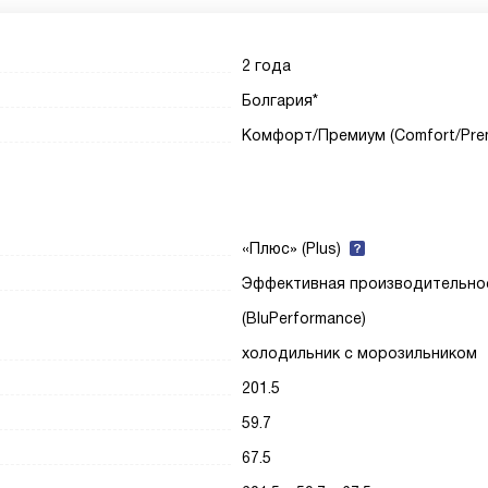
2 года
Болгария*
Комфорт/Премиум (Comfort/Pre
«Плюс» (Plus)
Эффективная производительно
(BluPerformance)
холодильник с морозильником
201.5
59.7
67.5