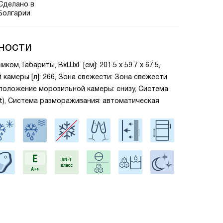
Сделано в
Болгарии
ности
ом, Габариты, ВxШxГ [см]: 201.5 х 59.7 х 67.5,
камеры [л]: 266, Зона свежести: Зона свежести
асположение морозильной камеры: снизу, Система
st), Система размораживания: автоматическая