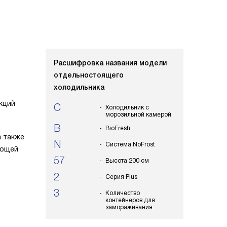
Расшифровка названия модели
отдельностоящего
ы
холодильника
кций
C
Холодильник с
морозильной камерой
B
BioFresh
а также
N
Система NoFrost
вощей
57
Высота 200 см
2
Серия Plus
3
Количество
контейнеров для
замораживания