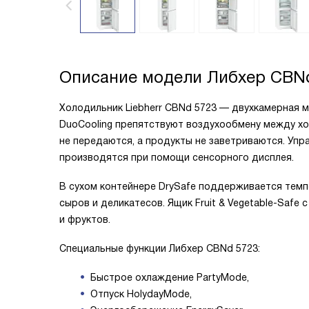
Описание модели
Либхер CBN
Холодильник Liebherr CBNd 5723 — двухкамерная
DuoCooling препятствуют воздухообмену между х
не передаются, а продукты не заветриваются. Уп
производятся при помощи сенсорного дисплея.
В сухом контейнере DrySafe поддерживается темпе
сыров и деликатесов. Ящик Fruit & Vegetable-Saf
и фруктов.
Специальные функции Либхер CBNd 5723:
Быстрое охлаждение PartyMode,
Отпуск HolydayMode,