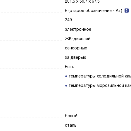
201.5 х 59.7 х 67.5
E (старое обозначение - A+)
349
электронное
ЖК-дисплей
сенсорные
за дверью
Есть
температуры холодильной ка
температуры морозильной ка
белый
сталь