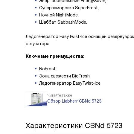
Энергосбережение EnergySaver,
Суперзаморозка SuperFrost,
Ночной NightMode,
Шаббат SabbathMode.
Ледогенератор EasyTwist-Ice оснащен резервуаром
регулятора.
Ключевые преимущества:
NoFrost
Зона свежести BioFresh
Ледогенератор EasyTwist-Ice
Читайте также
Обзор Liebherr CBNd 5723
Характеристики
CBNd 5723