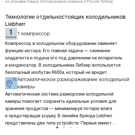
на упаковке товара. Используемое название в России Либхер
Технологии отдельностоящих холодильников
Liebherr
1 компрессор
Компрессор в холодильном оборудовании заменяет
функцию мотора. Его главная задача — сжимание
хладагента и подача его под давлением на испаритель
и конденсатор. В холодильниках Либхер используется
безопасный изобутан R600a, который не вредит
Автоматическое размораживание холодильной
окружающей среде. Компрессор перегоняет его
камеры
по охладительному контуру по принципу насоса. Чем
лучше работает «мотор» прибора, тем качественнее
Автоматическая система разморозки холодильной
и быстрее происходит охлаждение, затрачивается
камеры помогает сохранять идеальные условия для
меньше электроэнергии.
хранения продуктов — минимизируя потерю влаги
и предотвращая усушку. В линейке бренда Liebherr
представлены два типа устройств: Первые имеют
открытую заднюю стенку, на которой при высокой