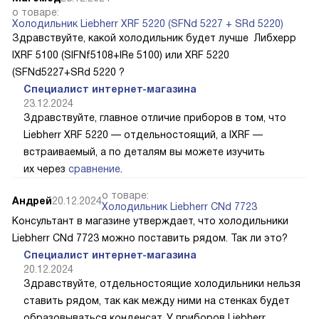
о товаре:
Холодильник Liebherr XRF 5220 (SFNd 5227 + SRd 5220)
Здравствуйте, какой холодильник будет лучше Либхерр
IXRF 5100 (SIFNf5108+IRe 5100) или XRF 5220
(SFNd5227+SRd 5220 ?
Специалист интернет-магазина
23.12.2024
Здравствуйте, главное отличие приборов в том, что
Liebherr XRF 5220 — отдельностоящий, а IXRF —
встраиваемый, а по деталям вы можете изучить
их через
сравнение
.
о товаре:
Андрей
20.12.2024
Холодильник Liebherr CNd 7723
Консультант в магазине утверждает, что холодильники
Liebherr CNd 7723 можно поставить рядом. Так ли это?
Специалист интернет-магазина
20.12.2024
Здравствуйте, отдельностоящие холодильники нельзя
ставить рядом, так как между ними на стенках будет
образовываться конденсат. У приборов Liebherr,