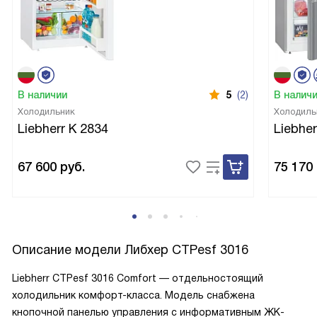
В наличии
5
(2)
В налич
Холодильник
Холодиль
Liebherr K 2834
Liebher
67 600
руб.
75 170
Описание модели
Либхер CTPesf 3016
Liebherr CTPesf 3016 Comfort — отдельностоящий
холодильник комфорт-класса. Модель снабжена
кнопочной панелью управления с информативным ЖК-