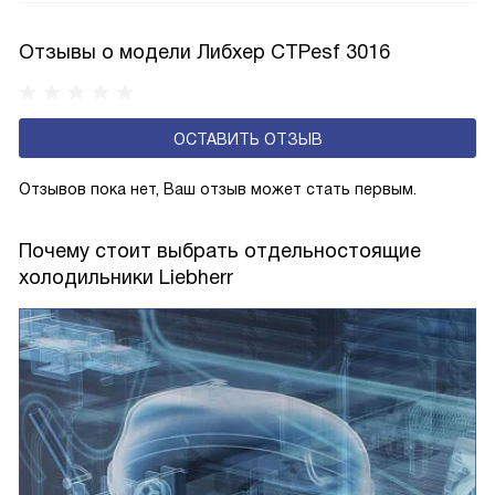
влажности может образовываться конденсат — это
естественный физический процесс. Второй тип — модели
Отзывы о модели Либхер CTPesf 3016
с панелью, выполняющей функцию «сухой стенки». Такие
устройства обеспечивают более комфортную
эксплуатацию и чаще всего оснащены нулевой зоной
ОСТАВИТЬ ОТЗЫВ
свежести BioFresh 0°C. Они встречаются в сериях Plus,
Prime и Peak.
Отзывов пока нет, Ваш отзыв может стать первым.
Почему стоит выбрать отдельностоящие
холодильники Liebherr