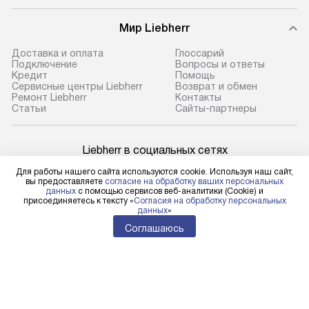
Мир Liebherr
Доставка и оплата
Глоссарий
Подключение
Вопросы и ответы
Кредит
Помощь
Сервисные центры Liebherr
Возврат и обмен
Ремонт Liebherr
Контакты
Cтатьи
Сайты-партнеры
Liebherr в социальных сетях
Для работы нашего сайта используются cookie. Используя наш сайт,
вы предоставляете
согласие на обработку ваших персональных
данных
с помощью сервисов веб-аналитики (Cookie) и
присоединяетесь к тексту «
Согласия на обработку персональных
Для физических лиц
данных
»
shop@l-rus.ru
Соглашаюсь
Для юридических лиц
business@kvalitet.company
НАПИСАТЬ РУКОВОДСТВУ