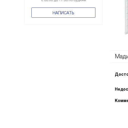
с 08:00 до 17:00 по будням
НАПИСАТЬ
Мад
Досто
Недос
Комме