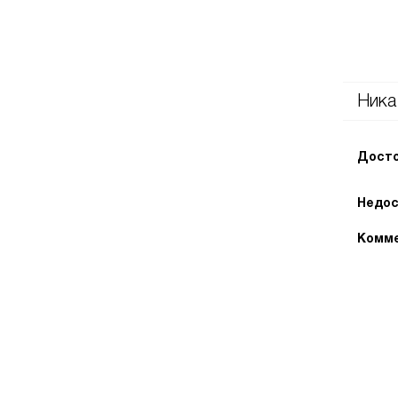
Ника
Досто
Недос
Комме