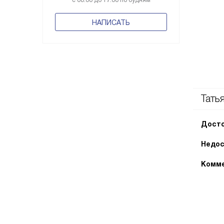
с 08:00 до 17:00 по будням
НАПИСАТЬ
Тать
Досто
Недос
Комме