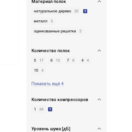
Материал полок
натуральное дерево
32
металл
5
оцинкованные решетки
2
Количество полок
5
17
6
12
7
6
4
4
10
4
Показать ещё 4
Количество компрессоров
1
34
Уровень шума [дБ]