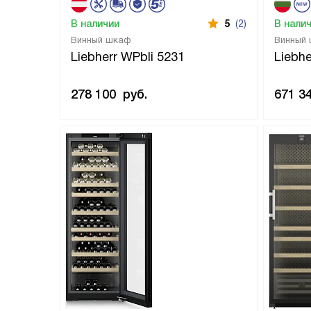
В наличии
5
(2)
В нали
Винный шкаф
Винный
Liebherr WPbli 5231
Liebh
278 100
руб.
671 3