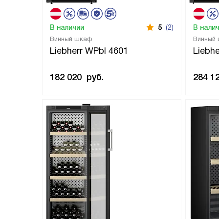
В наличии
5
(2)
В нали
Винный шкаф
Винный
Liebherr WPbl 4601
Liebhe
182 020
руб.
284 1