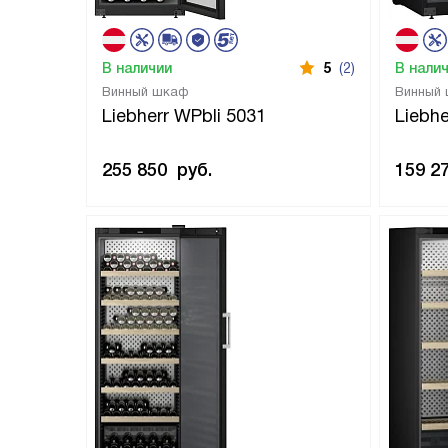
В наличии
5
(2)
В нали
Винный шкаф
Винный
Liebherr WPbli 5031
Liebh
255 850
руб.
159 2