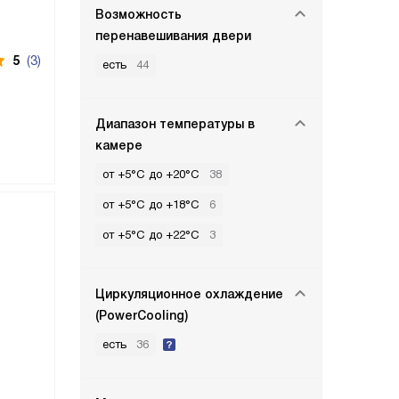
Возможность
перенавешивания двери
5
(3)
есть
44
Диапазон температуры в
камере
от +5°C до +20°C
38
от +5°C до +18°C
6
от +5°C до +22°C
3
Циркуляционное охлаждение
(PowerCooling)
есть
36