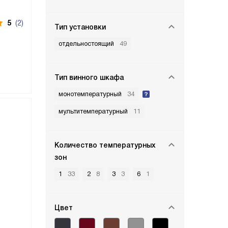
5
(2)
Тип установки
отдельностоящий
49
Тип винного шкафа
монотемпературный
34
мультитемпературный
11
Количество температурных
зон
1
33
2
8
3
3
6
1
Цвет