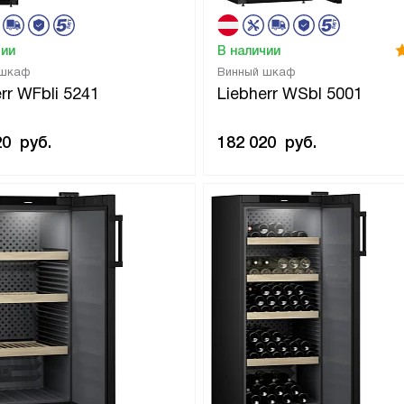
чии
В наличии
 шкаф
Винный шкаф
rr WFbli 5241
Liebherr WSbl 5001
20
руб.
182 020
руб.