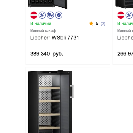
В наличии
5
(2)
В нали
Винный шкаф
Винный
Liebherr WSbli 7731
Liebhe
389 340
руб.
266 9