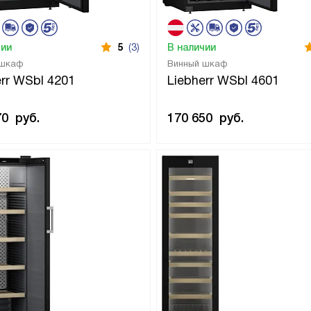
чии
5
(3)
В наличии
 шкаф
Винный шкаф
err WSbl 4201
Liebherr WSbl 4601
70
руб.
170 650
руб.