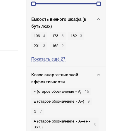
Емкость винного шкафа (в
бутылках)
196
4
173
3
182
3
201
3
162
2
Показать ещё 27
Класс энергетической
эффективности
F (старое обозначение - A)
15
E (старое обозначение - A+)
9
G
7
A (старое обозначение - A+++ -
3
36%)