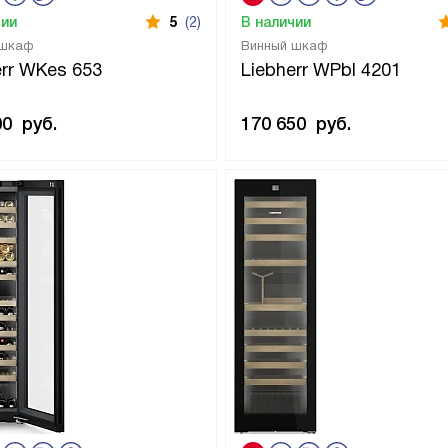
чии
5
(2)
В наличии
 шкаф
Винный шкаф
err WKes 653
Liebherr WPbl 4201
00
руб.
170 650
руб.