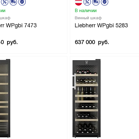
чии
В наличии
 шкаф
Винный шкаф
err WPgbi 7473
Liebherr WPgbi 5283
40
руб.
637 000
руб.