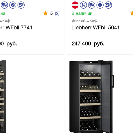
чии
5
(2)
В наличии
 шкаф
Винный шкаф
rr WFbli 7741
Liebherr WFbli 5041
00
руб.
247 400
руб.