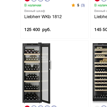
В наличии
5
(3)
В нали
Винный шкаф
Винный
Liebherr WKb 1812
Liebh
125 400
руб.
145 5