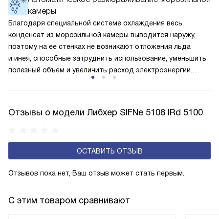
камеры
устанавливается температура в районе +15 градусов. Это
позволяет сохранить продукты на определённое время
Благодаря специальной системе охлаждения весь
и избежать появление неприятных запахов.
конденсат из морозильной камеры выводится наружу,
поэтому на ее стенках не возникают отложения льда
и инея, способные затруднить использование, уменьшить
полезный объем и увеличить расход электроэнергии.
Соответстве нет необходимости в частых
размораживаниях, поскольку оттаивание происходит
автоматически.
Отзывы о модели Либхер SIFNe 5108 IRd 5100
ОСТАВИТЬ ОТЗЫВ
Отзывов пока нет, Ваш отзыв может стать первым.
С этим товаром сравнивают