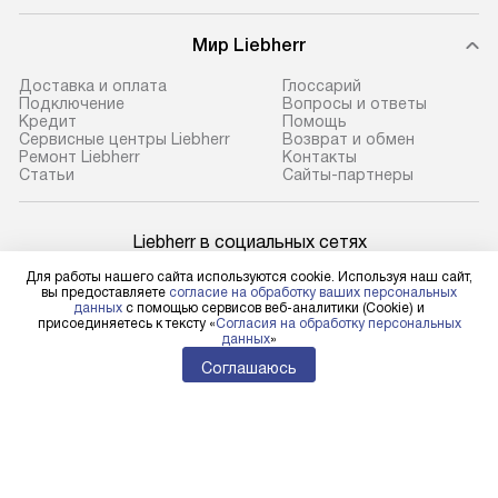
Мир Liebherr
Доставка и оплата
Глоссарий
Подключение
Вопросы и ответы
Кредит
Помощь
Сервисные центры Liebherr
Возврат и обмен
Ремонт Liebherr
Контакты
Cтатьи
Сайты-партнеры
Liebherr в социальных сетях
Для работы нашего сайта используются cookie. Используя наш сайт,
вы предоставляете
согласие на обработку ваших персональных
данных
с помощью сервисов веб-аналитики (Cookie) и
присоединяетесь к тексту «
Согласия на обработку персональных
Для физических лиц
данных
»
shop@l-rus.ru
Соглашаюсь
Для юридических лиц
business@kvalitet.company
НАПИСАТЬ РУКОВОДСТВУ