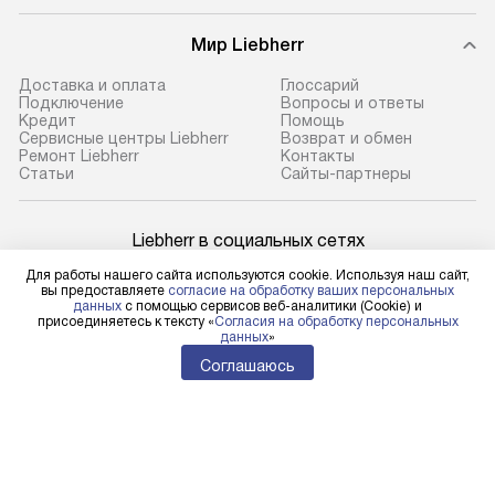
Мир Liebherr
Доставка и оплата
Глоссарий
Подключение
Вопросы и ответы
Кредит
Помощь
Сервисные центры Liebherr
Возврат и обмен
Ремонт Liebherr
Контакты
Cтатьи
Сайты-партнеры
Liebherr в социальных сетях
Для работы нашего сайта используются cookie. Используя наш сайт,
вы предоставляете
согласие на обработку ваших персональных
данных
с помощью сервисов веб-аналитики (Cookie) и
присоединяетесь к тексту «
Согласия на обработку персональных
Для физических лиц
данных
»
shop@l-rus.ru
Соглашаюсь
Для юридических лиц
business@kvalitet.company
НАПИСАТЬ РУКОВОДСТВУ