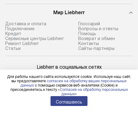
Мир Liebherr
Доставка и оплата
Глоссарий
Подключение
Вопросы и ответы
Кредит
Помощь
Сервисные центры Liebherr
Возврат и обмен
Ремонт Liebherr
Контакты
Cтатьи
Сайты-партнеры
Liebherr в социальных сетях
Для работы нашего сайта используются cookie. Используя наш сайт,
вы предоставляете
согласие на обработку ваших персональных
данных
с помощью сервисов веб-аналитики (Cookie) и
присоединяетесь к тексту «
Согласия на обработку персональных
Для физических лиц
данных
»
shop@l-rus.ru
Соглашаюсь
Для юридических лиц
business@kvalitet.company
НАПИСАТЬ РУКОВОДСТВУ