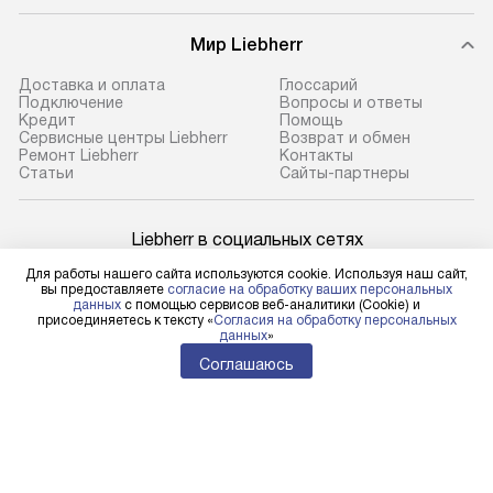
Мир Liebherr
Доставка и оплата
Глоссарий
Подключение
Вопросы и ответы
Кредит
Помощь
Сервисные центры Liebherr
Возврат и обмен
Ремонт Liebherr
Контакты
Cтатьи
Сайты-партнеры
Liebherr в социальных сетях
Для работы нашего сайта используются cookie. Используя наш сайт,
вы предоставляете
согласие на обработку ваших персональных
данных
с помощью сервисов веб-аналитики (Cookie) и
присоединяетесь к тексту «
Согласия на обработку персональных
Для физических лиц
данных
»
shop@l-rus.ru
Соглашаюсь
Для юридических лиц
business@kvalitet.company
НАПИСАТЬ РУКОВОДСТВУ