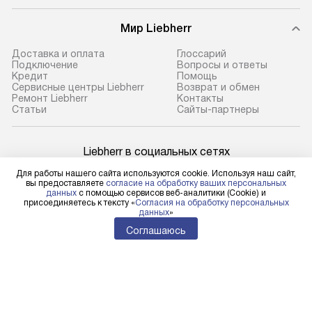
Мир Liebherr
Доставка и оплата
Глоссарий
Подключение
Вопросы и ответы
Кредит
Помощь
Сервисные центры Liebherr
Возврат и обмен
Ремонт Liebherr
Контакты
Cтатьи
Сайты-партнеры
Liebherr в социальных сетях
Для работы нашего сайта используются cookie. Используя наш сайт,
вы предоставляете
согласие на обработку ваших персональных
данных
с помощью сервисов веб-аналитики (Cookie) и
присоединяетесь к тексту «
Согласия на обработку персональных
Для физических лиц
данных
»
shop@l-rus.ru
Соглашаюсь
Для юридических лиц
business@kvalitet.company
НАПИСАТЬ РУКОВОДСТВУ