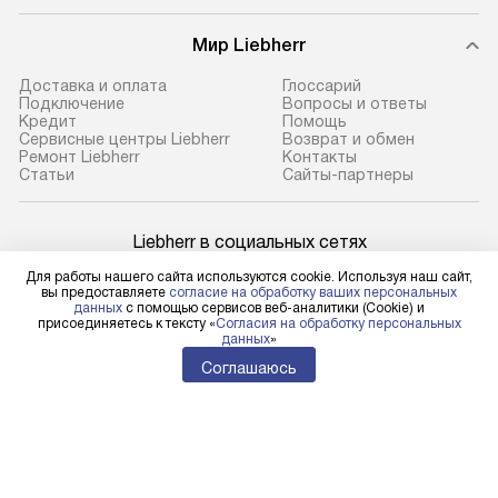
Мир Liebherr
Доставка и оплата
Глоссарий
Подключение
Вопросы и ответы
Кредит
Помощь
Сервисные центры Liebherr
Возврат и обмен
Ремонт Liebherr
Контакты
Cтатьи
Сайты-партнеры
Liebherr в социальных сетях
Для работы нашего сайта используются cookie. Используя наш сайт,
вы предоставляете
согласие на обработку ваших персональных
данных
с помощью сервисов веб-аналитики (Cookie) и
присоединяетесь к тексту «
Согласия на обработку персональных
Для физических лиц
данных
»
shop@l-rus.ru
Соглашаюсь
Для юридических лиц
business@kvalitet.company
НАПИСАТЬ РУКОВОДСТВУ