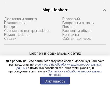
Мир Liebherr
Доставка и оплата
Глоссарий
Подключение
Вопросы и ответы
Кредит
Помощь
Сервисные центры Liebherr
Возврат и обмен
Ремонт Liebherr
Контакты
Cтатьи
Сайты-партнеры
Liebherr в социальных сетях
Для работы нашего сайта используются cookie. Используя наш сайт,
вы предоставляете
согласие на обработку ваших персональных
данных
с помощью сервисов веб-аналитики (Cookie) и
присоединяетесь к тексту «
Согласия на обработку персональных
Для физических лиц
данных
»
shop@l-rus.ru
Соглашаюсь
Для юридических лиц
business@kvalitet.company
НАПИСАТЬ РУКОВОДСТВУ