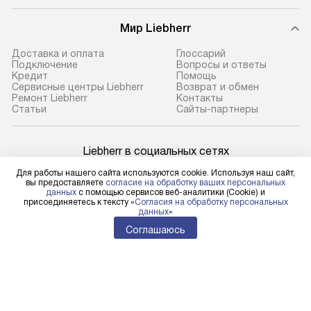
Мир Liebherr
Доставка и оплата
Глоссарий
Подключение
Вопросы и ответы
Кредит
Помощь
Сервисные центры Liebherr
Возврат и обмен
Ремонт Liebherr
Контакты
Cтатьи
Сайты-партнеры
Liebherr в социальных сетях
Для работы нашего сайта используются cookie. Используя наш сайт,
вы предоставляете
согласие на обработку ваших персональных
данных
с помощью сервисов веб-аналитики (Cookie) и
присоединяетесь к тексту «
Согласия на обработку персональных
Для физических лиц
данных
»
shop@l-rus.ru
Соглашаюсь
Для юридических лиц
business@kvalitet.company
НАПИСАТЬ РУКОВОДСТВУ