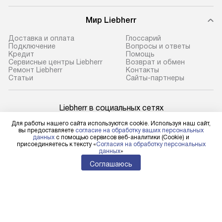
Мир Liebherr
Доставка и оплата
Глоссарий
Подключение
Вопросы и ответы
Кредит
Помощь
Сервисные центры Liebherr
Возврат и обмен
Ремонт Liebherr
Контакты
Cтатьи
Сайты-партнеры
Liebherr в социальных сетях
Для работы нашего сайта используются cookie. Используя наш сайт,
вы предоставляете
согласие на обработку ваших персональных
данных
с помощью сервисов веб-аналитики (Cookie) и
присоединяетесь к тексту «
Согласия на обработку персональных
Для физических лиц
данных
»
shop@l-rus.ru
Соглашаюсь
Для юридических лиц
business@kvalitet.company
НАПИСАТЬ РУКОВОДСТВУ