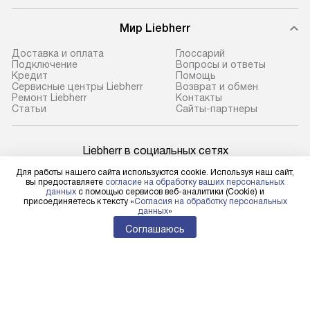
Мир Liebherr
Доставка и оплата
Глоссарий
Подключение
Вопросы и ответы
Кредит
Помощь
Сервисные центры Liebherr
Возврат и обмен
Ремонт Liebherr
Контакты
Cтатьи
Сайты-партнеры
Liebherr в социальных сетях
Для работы нашего сайта используются cookie. Используя наш сайт,
вы предоставляете
согласие на обработку ваших персональных
данных
с помощью сервисов веб-аналитики (Cookie) и
присоединяетесь к тексту «
Согласия на обработку персональных
Для физических лиц
данных
»
shop@l-rus.ru
Соглашаюсь
Для юридических лиц
business@kvalitet.company
НАПИСАТЬ РУКОВОДСТВУ