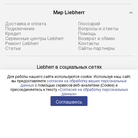
Мир Liebherr
Доставка и оплата
Глоссарий
Подключение
Вопросы и ответы
Кредит
Помощь
Сервисные центры Liebherr
Возврат и обмен
Ремонт Liebherr
Контакты
Cтатьи
Сайты-партнеры
Liebherr в социальных сетях
Для работы нашего сайта используются cookie. Используя наш сайт,
вы предоставляете
согласие на обработку ваших персональных
данных
с помощью сервисов веб-аналитики (Cookie) и
присоединяетесь к тексту «
Согласия на обработку персональных
Для физических лиц
данных
»
shop@l-rus.ru
Соглашаюсь
Для юридических лиц
business@kvalitet.company
НАПИСАТЬ РУКОВОДСТВУ