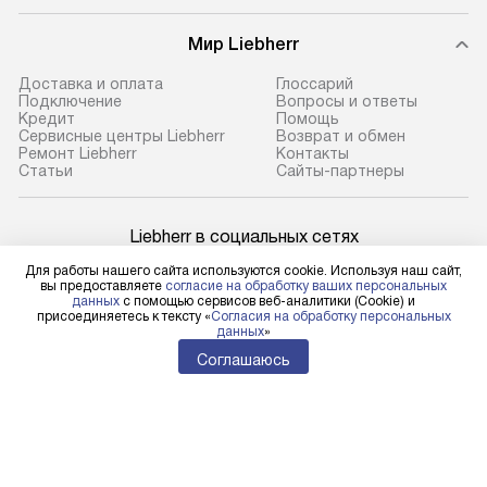
Мир Liebherr
Доставка и оплата
Глоссарий
Подключение
Вопросы и ответы
Кредит
Помощь
Сервисные центры Liebherr
Возврат и обмен
Ремонт Liebherr
Контакты
Cтатьи
Сайты-партнеры
Liebherr в социальных сетях
Для работы нашего сайта используются cookie. Используя наш сайт,
вы предоставляете
согласие на обработку ваших персональных
данных
с помощью сервисов веб-аналитики (Cookie) и
присоединяетесь к тексту «
Согласия на обработку персональных
Для физических лиц
данных
»
shop@l-rus.ru
Соглашаюсь
Для юридических лиц
business@kvalitet.company
НАПИСАТЬ РУКОВОДСТВУ