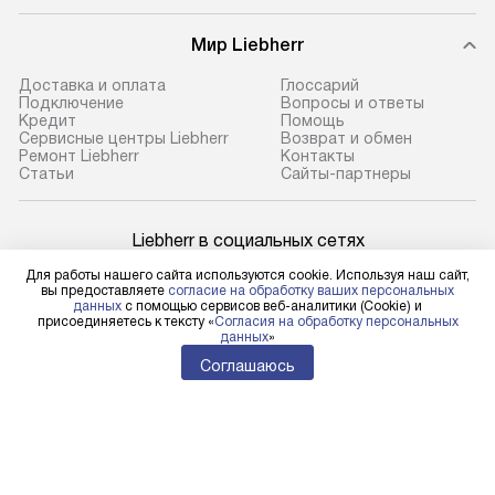
Мир Liebherr
Доставка и оплата
Глоссарий
Подключение
Вопросы и ответы
Кредит
Помощь
Сервисные центры Liebherr
Возврат и обмен
Ремонт Liebherr
Контакты
Cтатьи
Сайты-партнеры
Liebherr в социальных сетях
Для работы нашего сайта используются cookie. Используя наш сайт,
вы предоставляете
согласие на обработку ваших персональных
данных
с помощью сервисов веб-аналитики (Cookie) и
присоединяетесь к тексту «
Согласия на обработку персональных
Для физических лиц
данных
»
shop@l-rus.ru
Соглашаюсь
Для юридических лиц
business@kvalitet.company
НАПИСАТЬ РУКОВОДСТВУ