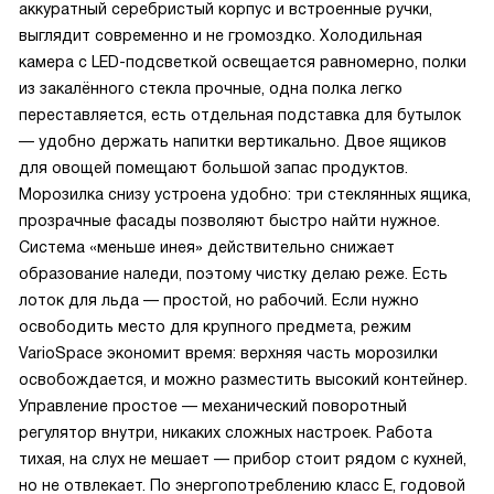
аккуратный серебристый корпус и встроенные ручки,
выглядит современно и не громоздко. Холодильная
камера с LED-подсветкой освещается равномерно, полки
из закалённого стекла прочные, одна полка легко
переставляется, есть отдельная подставка для бутылок
— удобно держать напитки вертикально. Двое ящиков
для овощей помещают большой запас продуктов.
Морозилка снизу устроена удобно: три стеклянных ящика,
прозрачные фасады позволяют быстро найти нужное.
Система «меньше инея» действительно снижает
образование наледи, поэтому чистку делаю реже. Есть
лоток для льда — простой, но рабочий. Если нужно
освободить место для крупного предмета, режим
VarioSpace экономит время: верхняя часть морозилки
освобождается, и можно разместить высокий контейнер.
Управление простое — механический поворотный
регулятор внутри, никаких сложных настроек. Работа
тихая, на слух не мешает — прибор стоит рядом с кухней,
но не отвлекает. По энергопотреблению класс E, годовой